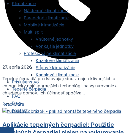
Klimatizácie
Nástenné klimatizácie
Parapetné klimatizácie
Mobilné klimatizácie
Multi split
Vnútorné jednotky
Vonkajšie jednotky
Profesionálne klimatizácie
Kazetové klimatizácie
27. apríla 2026
Stĺpové klimatizácie
Kanálové klimatizácie
Tepelné čerpadlá predstavujú jednu z najefektívnejších a
Príslušenstvo
energeticky najúspornejších technológií na vykurovanie a
Tepelné čerpadla
chladenie domov. Ich účinnosť spočíva...
FAQ
Blog
Read More
Kontakt
Aplikácie tepelných čerpadiel: Použitie
tepelných čerpadiel nielen na vykurovanie,