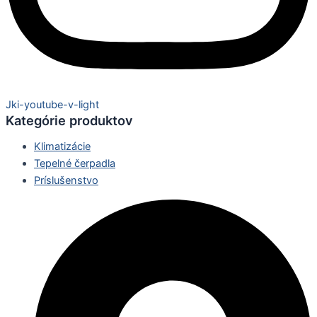
Jki-youtube-v-light
Kategórie produktov
Klimatizácie
Tepelné čerpadla
Príslušenstvo