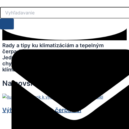
Preskočiť
na
obsah
Rady a tipy ku klimatizáciám a tepelným
čerpadlám
Jednoduché rady, ktoré vám pomôžu vyhnúť sa
chybám, ušetriť peniaze a užívať si dokonalú
klímu doma či v práci.
Najnovšie články
Výhody tepelných čerpadiel