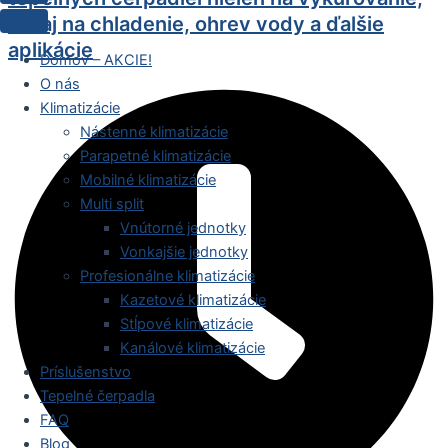
ale aj na chladenie, ohrev vody a ďalšie
aplikácie
Domov – AKCIE!
O nás
Klimatizácie
Nástenné klimatizácie
Parapetné klimatizácie
Mobilné klimatizácie
Multi split
Vnútorné jednotky
Vonkajšie jednotky
Profesionálne klimatizácie
Kazetové klimatizácie
Stĺpové klimatizácie
Kanálové klimatizácie
Príslušenstvo
Tepelné čerpadla
FAQ
Blog