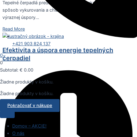
Tepelné čerpadlá predstavujú moderný a ekologicky udržateľný
spôsob vykurovania a chladenia domov. Ich výhody siahajú od
výraznej úspory...
Read More
+421 903 824 137
Efektivita a úspora energie tepelných
0
čerpadiel
0
Subtotal:
€
0.00
Žiadne produkty v košíku.
Žiadne produkty v košíku.
Pokračovať v nákupe
Domov – AKCIE!
O nás