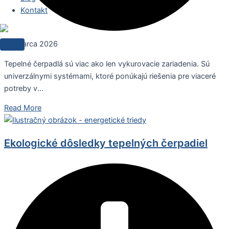
Kontakt
27. marca 2026
Tepelné čerpadlá sú viac ako len vykurovacie zariadenia. Sú
univerzálnymi systémami, ktoré ponúkajú riešenia pre viaceré
potreby v...
Read More
Ekologické dôsledky tepelných čerpadiel