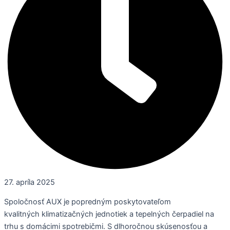
27. apríla 2025
Spoločnosť AUX je popredným poskytovateľom
kvalitných klimatizačných jednotiek a tepelných čerpadiel na
trhu s domácimi spotrebičmi. S dlhoročnou skúsenosťou a