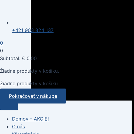
+421 903 824 137
0
0
Subtotal:
€
0.00
Žiadne produkty v košíku.
Žiadne produkty v košíku.
Pokračovať v nákupe
Domov – AKCIE!
O nás