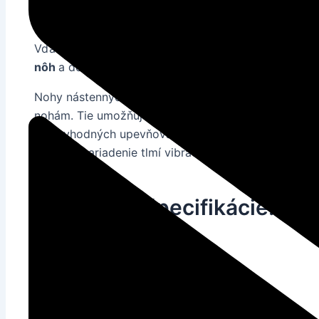
vzhľad.
Vďaka riešeniam, ako je horizontálny nosník, ktorý
nôh
a dodanou vodováhou je inštalácia rukoväte jed
Nohy nástenných konzol RODIGAS majú
vertikálne 
nohám. Tie umožňujú správne umiestnenie zariadeni
sady vhodných upevňovacích skrutiek a podložiek t
komfort
zariadenie tlmí vibrácie spôsobené jeho pr
Technické špecifikácie:
Nosnosť (kg) 100
Výška ramena (mm) 375
Certifikát TÜV
Dĺžka lúča (mm) 800
Dĺžka ramena (mm) 420