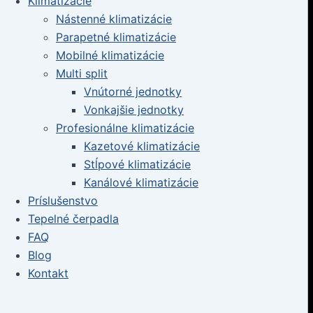
Klimatizácie
Nástenné klimatizácie
Parapetné klimatizácie
Mobilné klimatizácie
Multi split
Vnútorné jednotky
Vonkajšie jednotky
Profesionálne klimatizácie
Kazetové klimatizácie
Stĺpové klimatizácie
Kanálové klimatizácie
Príslušenstvo
Tepelné čerpadla
FAQ
Blog
Kontakt