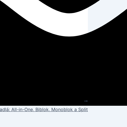
úprava.
NEXT
dlá: All-in-One, Biblok, Monoblok a Split