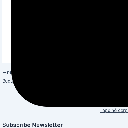
Farba RAL9002
Obsah balenia: ramená (2 ks), nosník, montážna s
Rozmery balenia ŠxŠxV (mm): 90x830x90
Hmotnosť s obalom (kg): 3,20
PREVIOUS
Budúcnosť klimatizácie: Inovácie, Výzvy a Značka AUX
Tepelné čerpa
Subscribe Newsletter