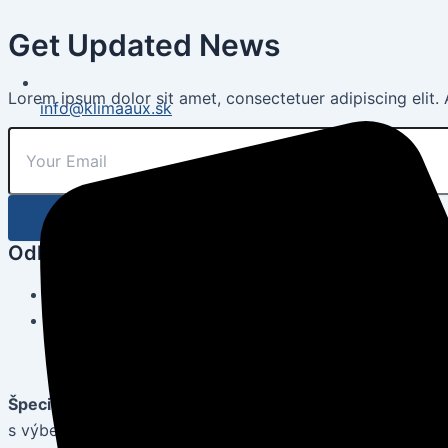
Get Updated News
Lorem ipsum dolor sit amet, consectetuer adipiscing elit
info@klimaaux.sk
Odkazy
Obchodné podmienky
GDPR
Špecialisti na klimatizácie a vzduchotechniku
– Klimaaux 
s výberom, montážou aj servisom klimatizácií pre maximál