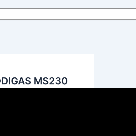
ODIGAS MS230
ú vyrobené z vysokokvalitnej ocele
odolnosť proti korózii
a estetický