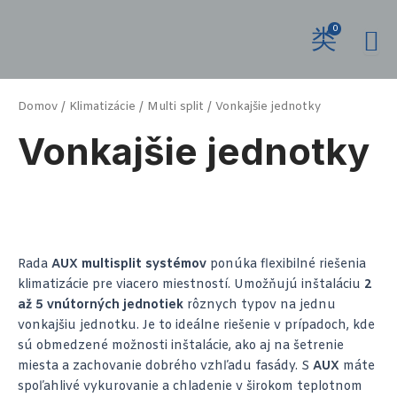
Preskočiť
na
0
obsah
Domov
/
Klimatizácie
/
Multi split
/ Vonkajšie jednotky
Vonkajšie jednotky
Rada
AUX multisplit systémov
ponúka flexibilné riešenia
klimatizácie pre viacero miestností. Umožňujú inštaláciu
2
až 5 vnútorných jednotiek
rôznych typov na jednu
vonkajšiu jednotku. Je to ideálne riešenie v prípadoch, kde
sú obmedzené možnosti inštalácie, ako aj na šetrenie
miesta a zachovanie dobrého vzhľadu fasády. S
AUX
máte
spoľahlivé vykurovanie a chladenie v širokom teplotnom