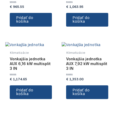
€
965.55
€
1,063.95
Hodnotenie
Hodnotenie
0
0
z
z
5
5
Pridať do
Pridať do
košíka
košíka
Klimatizácie
Klimatizácie
Vonkajšia jednotka
Vonkajšia jednotka
AUX 6,16 kW multisplit
AUX 7,92 kW multisplit
3 IN
3 IN
€
1,174.65
€
1,353.00
Hodnotenie
Hodnotenie
0
0
z
z
5
5
Pridať do
Pridať do
košíka
košíka