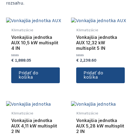
rozsahu.
Klimatizácie
Klimatizácie
Vonkajšia jednotka
Vonkajšia jednotka
AUX 10,5 kW multisplit
AUX 12,32 kW
4 IN
multisplit 5 IN
€
1,888.05
€
2,238.60
Hodnotenie
Hodnotenie
0
0
z
z
5
5
Pridať do
Pridať do
košíka
košíka
Klimatizácie
Klimatizácie
Vonkajšia jednotka
Vonkajšia jednotka
AUX 4,11 kW multisplit
AUX 5,28 kW multisplit
2 IN
2 IN