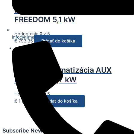
Nástenná klimatizácia AUX
FREEDOM 5,1 kW
Hodnotenie
0
z 5
info@klimaaux.sk
€
793.35
Pridať do košíka
Klimatizácie
Nástenná klimatizácia AUX
FREEDOM 6,7 kW
Hodnotenie
0
z 5
€
1,057.80
Pridať do košíka
Subscribe Newsletter