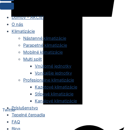
Domov – AKCIE!
O nás
Klimatizácie
Nástenné klimatizácie
Parapetné klimatizácie
Mobilné klimatizácie
Multi split
Vnútorné jednotky
Vonkajšie jednotky
Profesionálne klimatizácie
Kazetové klimatizácie
Stĺpové klimatizácie
Kanálové klimatizácie
Príslušenstvo
Twitter
Tepelné čerpadla
FAQ
Blog