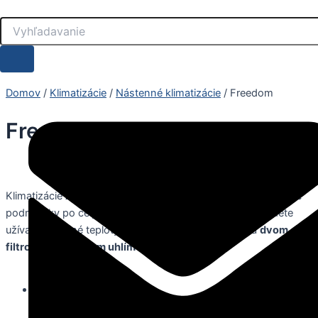
Preskočiť
na
obsah
Domov
/
Klimatizácie
/
Nástenné klimatizácie
/ Freedom
Freedom
Klimatizácie
AUX Freedom
série zaručujú dokonalé klimatické
podmienky po celý rok a zdravé prostredie. S nimi si budete
užívať pohodlné teploty a čistý, svieži vzduch vďaka
dvom
filtrom
– s
aktívnym uhlím
a
vitamínom C
.
Klimatizácie