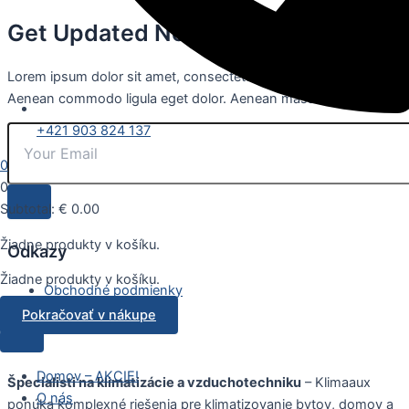
Get Updated News
Lorem ipsum dolor sit amet, consectetuer adipiscing elit.
Aenean commodo ligula eget dolor. Aenean massa.
+421 903 824 137
0
0
Subtotal:
€
0.00
Žiadne produkty v košíku.
Odkazy
Žiadne produkty v košíku.
Obchodné podmienky
GDPR
Pokračovať v nákupe
Domov – AKCIE!
Špecialisti na klimatizácie a vzduchotechniku
– Klimaaux
O nás
ponúka komplexné riešenia pre klimatizovanie bytov, domov a