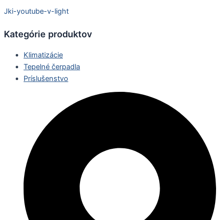
Jki-youtube-v-light
Kategórie produktov
Klimatizácie
Tepelné čerpadla
Príslušenstvo