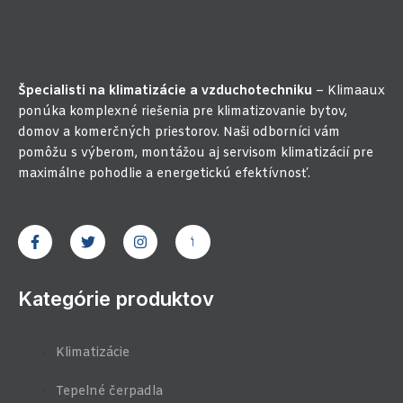
Špecialisti na klimatizácie a vzduchotechniku
– Klimaaux
ponúka komplexné riešenia pre klimatizovanie bytov,
domov a komerčných priestorov. Naši odborníci vám
pomôžu s výberom, montážou aj servisom klimatizácií pre
maximálne pohodlie a energetickú efektívnosť.
F
T
I
J
a
w
n
k
c
i
s
i
e
t
t
-
b
t
a
y
Kategórie produktov
o
e
g
o
o
r
r
u
k
a
t
-
m
u
Klimatizácie
f
b
e
-
Tepelné čerpadla