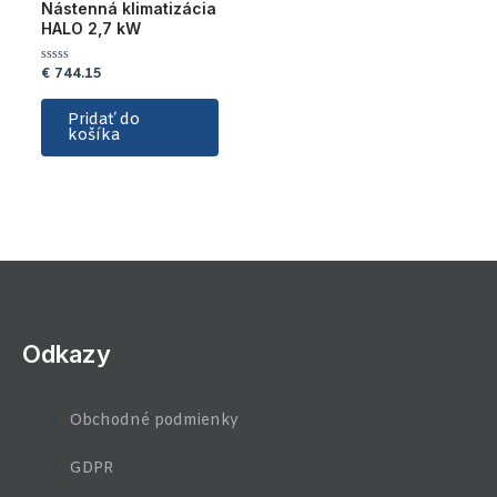
Nástenná klimatizácia
HALO 2,7 kW
€
744.15
Hodnotenie
0
z
5
Pridať do
košíka
Odkazy
Obchodné podmienky
GDPR