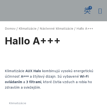
Preskočiť
na
0
obsah
Domov
/
Klimatizácie
/
Nástenné klimatizácie
/ Hallo A+++
Hallo A+++
Klimatizácie
AUX Halo
kombinujú vysokú energetickú
účinnosť
A+++
a štýlový dizajn. Sú vybavené
Wi-Fi
ovládaním
a
3 filtrami
, ktoré čistia vzduch a robia ho
zdravším a sviežejším.
Klimatizácie