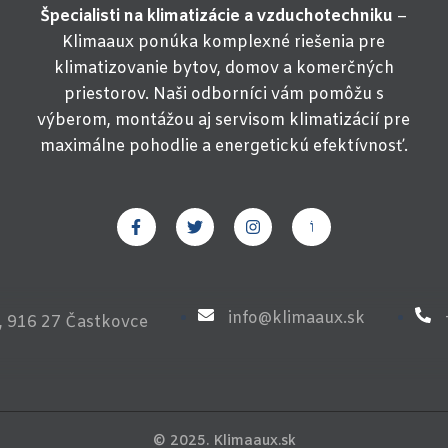
Špecialisti na klimatizácie a vzduchotechniku
–
Klimaaux ponúka komplexné riešenia pre
klimatizovanie bytov, domov a komerčných
priestorov. Naši odborníci vám pomôžu s
výberom, montážou aj servisom klimatizácií pre
maximálne pohodlie a energetickú efektívnosť.
F
T
I
J
a
w
n
k
c
i
s
i
e
t
t
-
b
t
a
y
o
e
g
o
o
r
r
u
info@klimaaux.sk
, 916 27 Častkovce
k
a
t
-
m
u
f
b
e
-
v
-
l
© 2025. Klimaaux.sk