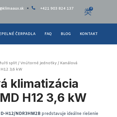
o@klimaaux.sk
+421 903 824 137
0
EPELNÉ ČERPADLA
FAQ
BLOG
KONTAKT
ulti split
/
Vnútorné jednotky
/ Kanálová
 H12 3,6 kW
á klimatizácia
MD H12 3,6 kW
UMD-H12/NDR3HM2B
predstavuje ideálne riešenie