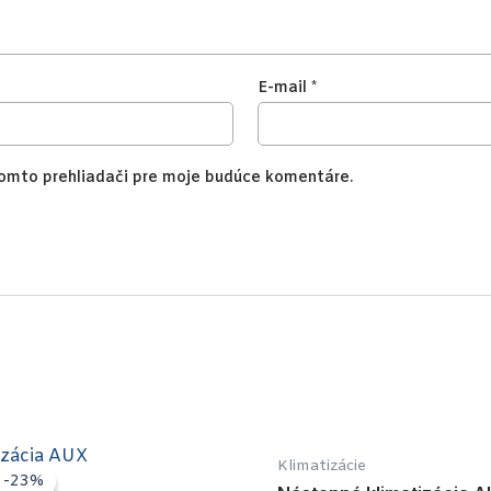
E-mail
*
tomto prehliadači pre moje budúce komentáre.
Klimatizácie
a -23%
a -23%