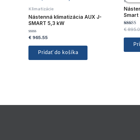
Klimati
Násten
Klimatizácie
Smart 
Nástenná klimatizácia AUX J-
SMART 5,3 kW
€
895.
Hodnote
5.00
€
965.55
Hodnotenie
z 5
0
Pr
z
5
Pridať do košíka