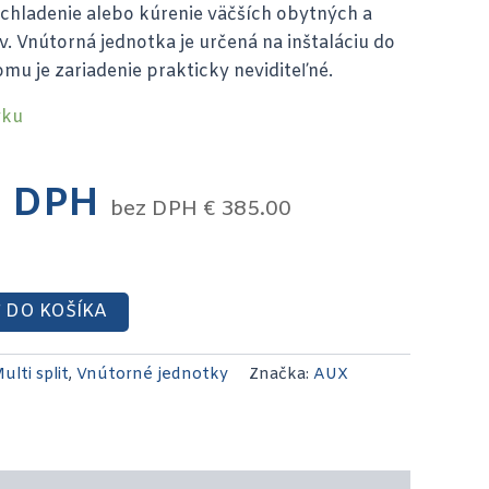
 chladenie alebo kúrenie väčších obytných a
. Vnútorná jednotka je určená na inštaláciu do
mu je zariadenie prakticky neviditeľné.
vku
 DPH
bez DPH
€
385.00
 DO KOŠÍKA
ulti split
,
Vnútorné jednotky
Značka:
AUX