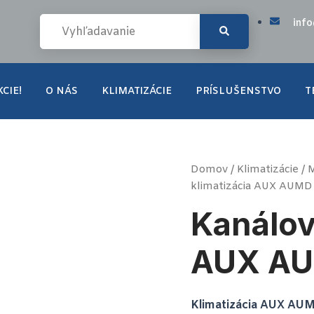
inf
CIE!
O NÁS
KLIMATIZÁCIE
PRÍSLUŠENSTVO
T
množstvo
Domov
/
Klimatizácie
/
M
Kanálová
klimatizácia AUX AUMD
klimatizácia
AUX
Kanálov
AUMD
H12
3,6
AUX AU
kW
Klimatizácia AUX A