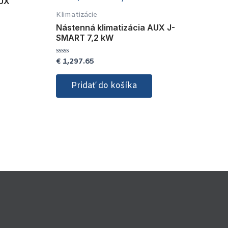
AUX
Klimatizácie
Nástenná klimatizácia AUX J-
SMART 7,2 kW
€
1,297.65
Hodnotenie
0
z
5
Pridať do košíka