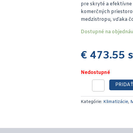
pre skryté a efektívne
komerčných priestorov
medzistropu, vďaka čo
Dostupné na objedná
€
473.55
s
Nedostupné
PRIDAŤ
Kategórie:
Klimatizácie
,
M