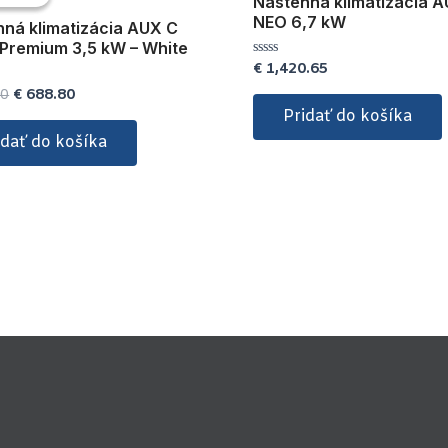
Nástenná klimatizácia 
zácie
NEO 6,7 kW
ná klimatizácia AUX C
Premium 3,5 kW – White
€
1,420.65
Hodnotenie
0
00
€
688.80
nie
z
5
Pridať do košíka
idať do košíka