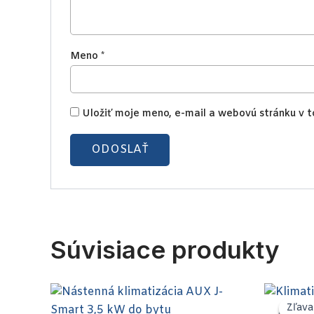
Meno
*
Uložiť moje meno, e-mail a webovú stránku v 
Súvisiace produkty
Zľav
Zľav