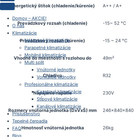
Energetický štítok (chladenie/kúrenie)
A++ / A+
Domov – AKCIE!
Prevádzkový rozsah (chladenie)
-15~ 52 °C
O nás
Klimatizácie
Nástenné klimatizácie
Prevádzkový rozsah (kúrenie)
-15 ~ 24 °C
Parapetné klimatizácie
Mobilné klimatizácie
Vhodne do miestnosti s rozlohou do
49m²
Multi split
Vnútorné jednotky
Chladivo
R32
Vonkajšie jednotky
Profesionálne klimatizácie
Kazetové klimatizácie
Napájanie napätie
230V
Stĺpové klimatizácie
Kanálové klimatizácie
Rozmery vnútorná jednotka (DxVxŠ) mm
246x840x840
Príslušenstvo
Tepelné čerpadla
Hmotnosť vnútorná jednotka
26kg
FAQ
Blog