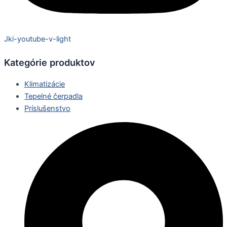
Jki-youtube-v-light
Kategórie produktov
Klimatizácie
Tepelné čerpadla
Príslušenstvo