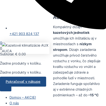
Kazetové
klimatizácie AUX
AUCA
Kompaktný dizajn
kazetových jednotiek
+421 903 824 137
umožňuje ich inštaláciu aj v
0
miestnostiach s
nízkym
0
stropom
. Dizajn zariadenia
Subtotal:
€
0.00
umožňuje prívod čerstvého
vzduchu z vonku, čo zlepšuje
Žiadne produkty v košíku.
kvalitu vzduchu vo vnútri a
zabezpečuje zdravie a
Žiadne produkty v košíku.
pohodlie ľudí v miestnosti.
Pokračovať v nákupe
Zariadenie funguje spoľahlivo
aj v extrémne chladných
podmienkach – až do
–15 °C
Domov – AKCIE!
O nás