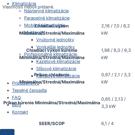
Klimatizácie
Vlastnosti neboli pridané.
Nástenné klimatizácie
Parapetné klimatizácie
Mobilné klimatizácie
Chladiaci výkon
2,16 / 7,0 / 8,2
Multi split
Minimálna/Stredná/Maximálna
kW
Vnútorné jednotky
Vonkajšie jednotky
Chladiaci výkon kúrenie
1,98 / 8,0 / 9,3
Profesionálne klimatizácie
Minimálna/Stredná/Maximálna
kW
Kazetové klimatizácie
Stĺpové klimatizácie
Príkon chladenie
0,67 / 2,1 / 3,3
Kanálové klimatizácie
Minimálna/Stredná/Maximálna
kW
Príslušenstvo
Tepelné čerpadla
FAQ
0,65 / 2,13 /
Príkon kúrenie Minimálna/Stredná/Maximálna
Blog
3,3 kW
Kontakt
SEER/SCOP
6,1 / 4