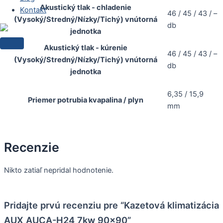
Akustický tlak - chladenie
Kontakt
46 / 45 / 43 / –
(Vysoký/Stredný/Nízky/Tichý) vnútorná
db
jednotka
Akustický tlak - kúrenie
46 / 45 / 43 / –
(Vysoký/Stredný/Nízky/Tichý) vnútorná
db
jednotka
6,35 / 15,9
Priemer potrubia kvapalina / plyn
mm
Recenzie
Nikto zatiaľ nepridal hodnotenie.
Pridajte prvú recenziu pre “Kazetová klimatizácia
AUX AUCA-H24 7kw 90×90”