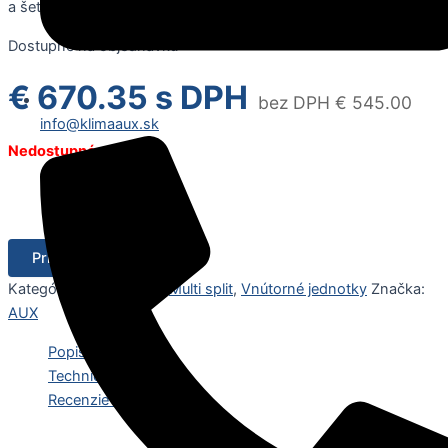
a šetrnosť k životnému prostrediu.
Dostupné na objednávku
€
670.35
s DPH
bez DPH
€
545.00
info@klimaaux.sk
Nedostupné
Pridať do košíka
Kategórie:
Klimatizácie
,
Multi split
,
Vnútorné jednotky
Značka:
AUX
Popis produktu
Technické parametre
Recenzie (0)