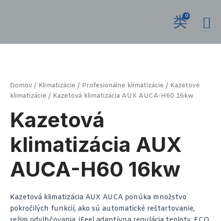
Preskočiť
na
0
obsah
množstvo
Kazetová
klimatizácia
AUX
AUCA-
Domov
/
Klimatizácie
/
Profesionálne klimatizácie
/
Kazetové
H60
klimatizácie
/ Kazetová klimatizácia AUX AUCA-H60 16kw
16kw
Kazetová
klimatizácia AUX
AUCA-H60 16kw
Kazetová klimatizácia AUX AUCA ponúka množstvo
pokročilých funkcií, ako sú automatické reštartovanie,
režim odvlhčovania, iFeel adaptívna regulácia teploty, ECO