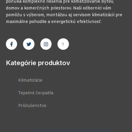
ponúka komplexné riešenia pre klimatizovanie bytov,
domov a komerčných priestorov. Naši odborníci vám
pomôžu s výberom, montážou aj servisom klimatizácií pre
maximálne pohodlie a energetickú efektívnosť.
F
T
I
J
a
w
n
k
c
i
s
i
e
t
t
-
b
t
a
y
Kategórie produktov
o
e
g
o
o
r
r
u
k
a
t
-
m
u
Klimatizácie
f
b
e
-
Tepelné čerpadla
v
-
Príslušenstvo
l
i
g
h
t