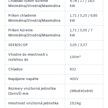
Chladiaci výkon kúrenie
4,78 / 17 / 18,5
Minimálna/Stredná/Maximálna
kW
Príkon chladenie
1,71 / 5,25 / 6,85
Minimálna/Stredná/Maximálna
kW
Príkon kúrenie
1,71 / 5,05 / 7
Minimálna/Stredná/Maximálna
kW
SEER/SCOP
3,05 / 3,37
Vhodne do miestnosti s
100m²
rozlohou do
Chladivo
R32
Napájanie napätie
400V
Rozmery vnútorná jednotka
288x840x840
(DxVxŠ) mm
Hmotnosť vnútorná jednotka
29,5kg