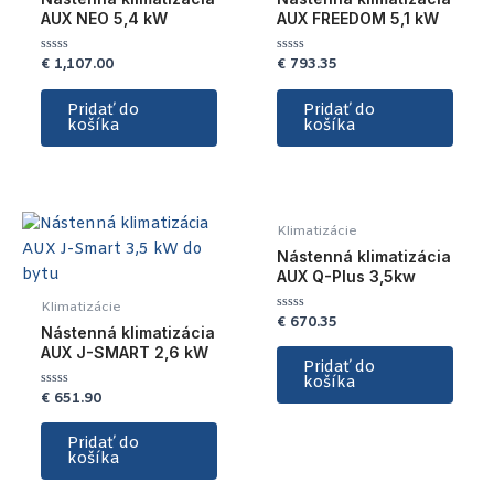
AUX NEO 5,4 kW
AUX FREEDOM 5,1 kW
€
1,107.00
€
793.35
Hodnotenie
Hodnotenie
0
0
z
z
5
5
Pridať do
Pridať do
košíka
košíka
Klimatizácie
Nástenná klimatizácia
AUX Q-Plus 3,5kw
Klimatizácie
€
670.35
Hodnotenie
Nástenná klimatizácia
0
z
AUX J-SMART 2,6 kW
5
Pridať do
košíka
€
651.90
Hodnotenie
0
z
5
Pridať do
košíka