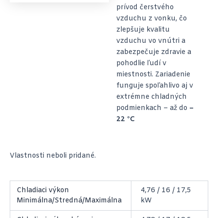
prívod čerstvého
vzduchu z vonku, čo
zlepšuje kvalitu
vzduchu vo vnútri a
zabezpečuje zdravie a
pohodlie ľudí v
miestnosti. Zariadenie
funguje spoľahlivo aj v
extrémne chladných
podmienkach – až do
–
22 °C
Vlastnosti neboli pridané.
Chladiaci výkon
4,76 / 16 / 17,5
Minimálna/Stredná/Maximálna
kW