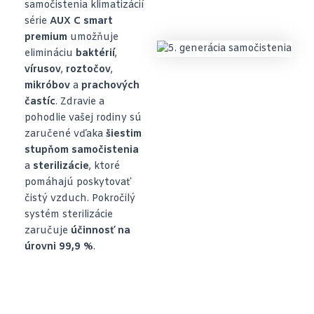
samočistenia klimatizácií
série
AUX C smart
premium
umožňuje
elimináciu
baktérií
,
vírusov
,
roztočov
,
mikróbov
a
prachových
častíc
. Zdravie a
pohodlie vašej rodiny sú
zaručené vďaka
šiestim
stupňom samočistenia
a
sterilizácie
, ktoré
pomáhajú poskytovať
čistý vzduch. Pokročilý
systém sterilizácie
zaručuje
účinnosť na
úrovni 99,9 %
.