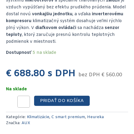
systému
mikrootvorov
a špeciálne tvarovaných
žalúzií
je
vzduch vypúšťaný bez efektu prudkého prúdenia. Model
dostal novú
vonkajšiu jednotku
, a vďaka
inverterovému
kompresoru
klimatizačný systém dosahuje veľmi rýchlo
plný výkon. V
diaľkovom ovládači
sa nachádza
senzor
teploty
, ktorý zaručuje presnú kontrolu teplotných
podmienok v miestnosti.
Dostupnosť
5 na sklade
€
688.80
s DPH
bez DPH
€
560.00
Na sklade
PRIDAŤ DO KOŠÍKA
Kategórie:
Klimatizácie
,
C smart premium
,
Heureka
Značka:
AUX