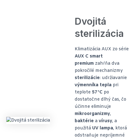
Dvojitá
sterilizácia
Klimatizácia AUX zo série
AUX C smart
premium
zahŕňa dva
pokročilé mechanizmy
sterilizácie
: udržiavanie
výmenníka tepla
pri
teplote
57°C
po
dostatočne dlhý čas, čo
účinne eliminuje
mikroorganizmy
,
baktérie
a
vírusy
, a
použitá
UV lampa
, ktorá
odstraňuje nepríjemné