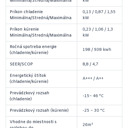
Minimálna/Stredná/Maximálna
kW
Príkon chladenie
0,13 / 0,87 / 1,55
Minimálna/Stredná/Maximálna
kW
Príkon kúrenie
0,23 / 1,06 / 1,3
Minimálna/Stredná/Maximálna
kW
Ročná spotreba energie
198 / 938 kwh
(chladenie/kúrenie)
SEER/SCOP
8,8 / 4,7
Energetický štítok
A+++ / A++
(chladenie/kúrenie)
Prevádzkový rozsah
-15~ 46 °C
(chladenie)
Prevádzkový rozsah (kúrenie)
-25 ~ 30 °C
Vhodne do miestnosti s
26m²