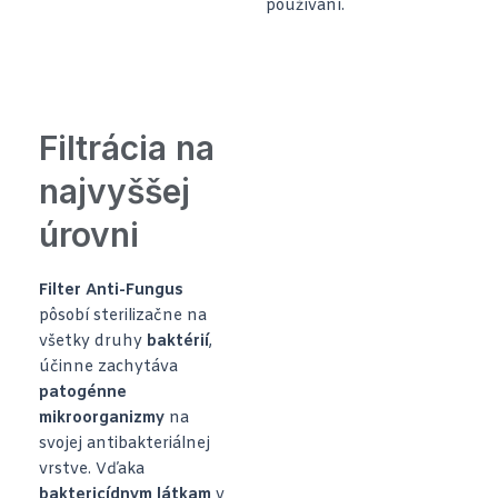
používaní.
Filtrácia na
najvyššej
úrovni
Filter Anti-Fungus
pôsobí sterilizačne na
všetky druhy
baktérií
,
účinne zachytáva
patogénne
mikroorganizmy
na
svojej antibakteriálnej
vrstve. Vďaka
baktericídnym látkam
v