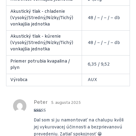
Akustický tlak - chladenie
(Vysoký/Stredný/Nízky/Tichý)
48 / – / – / – db
vonkajšia jednotka
Akustický tlak - kúrenie
(Vysoký/Stredný/Nízky/Tichý)
48 / – / – / – db
vonkajšia jednotka
Priemer potrubia kvapalina /
6,35 / 9,52
plyn
Výrobca
AUX
Peter
5. augusta 2025
Hodnotenie
Dal som si ju namontovať na chalupu kvôli
5
z 5
jej vykurovacej účinnosti a bezprievanovú
prevedeniu. Zatiaľ spokojnosť 😁