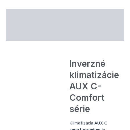
Popis produktu
Technické parametre
Recenzie (2)
Inverzné
klimatizácie
AUX C-
Comfort
série
Klimatizácia
AUX C