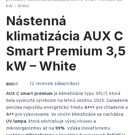
kW – White
Nástenná
klimatizácia AUX C
Smart Premium 3,5
kW – White
(
2
recenzie zákazníkov)
Hodnotenie
2
AUX C smart premium
je klimatizácia typu SPLIT, ktorá
5.00
z 5 na
základe
bola vyvinutá výrobcom na letnú sezónu 2025. Zariadenie
zákazníckych
recenzií
ponúka najvyššiu energetickú triedu
A+++
pre chladenie a
A++
pre vykurovanie. Vo vnútri klimatizácie sa nachádza
UV lampa
, ktorá odstraňuje vývoj vírusov a
mikroorganizmov až na
99%
. Vďaka inovatívnemu