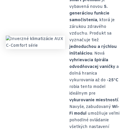
smart premium
je
vybavená novou
5.
generáciou funkcie
samočistenia
, ktorá je
zárukou zdravého
vzduchu. Produkt sa
vyznačuje tiež
jednoduchou a rýchlou
inštaláciou
. Nová
vyhrievacia špirála
odvodňovacej vaničky
a
dolná hranica
vykurovania až do
-25°C
robia tento model
ideálnym pre
vykurovanie miestností
.
Navyše, zabudovaný
Wi-
Fi modul
umožňuje veľmi
pohodlné ovládanie
všetkých nastavení