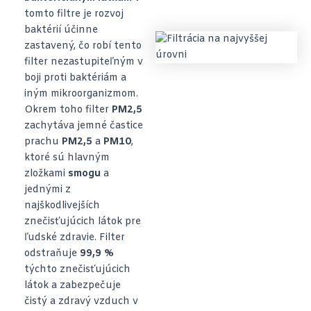
tomto filtre je rozvoj
baktérií účinne
zastavený, čo robí tento
filter nezastupiteľným v
boji proti baktériám a
iným mikroorganizmom.
Okrem toho filter
PM2,5
zachytáva jemné častice
prachu
PM2,5
a
PM10
,
ktoré sú hlavným
zložkami
smogu
a
jednými z
najškodlivejších
znečisťujúcich látok pre
ľudské zdravie. Filter
odstraňuje
99,9 %
týchto znečisťujúcich
látok a zabezpečuje
čistý a zdravý vzduch v