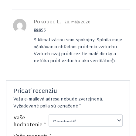
Pokopec L.
28. mája 2026
Hodnotenie
S klimatizáciou som spokojný. Splnila moje
5
z 5
očakávania ohľadom prúdenia vzduchu.
Vzduch ozaj prúdi cez tie malé dierky a
nefúka prúd vzduchu ako ventilátor👍
Pridať recenziu
Vaša e-mailová adresa nebude zverejnená.
Vyžadované polia sú označené
*
Vaše
hodnotenie
*