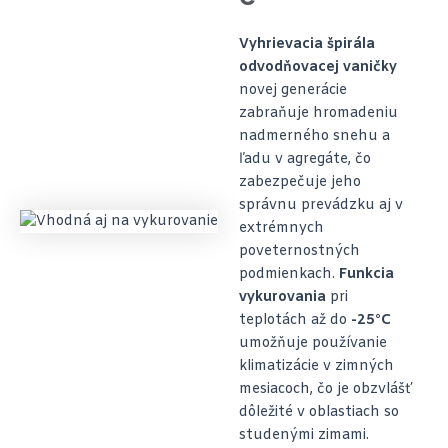
Vyhrievacia špirála
odvodňovacej vaničky
novej generácie
zabraňuje hromadeniu
nadmerného snehu a
ľadu v agregáte, čo
zabezpečuje jeho
správnu prevádzku aj v
extrémnych
poveternostných
podmienkach.
Funkcia
vykurovania
pri
teplotách až do
-25°C
umožňuje používanie
klimatizácie v zimných
mesiacoch, čo je obzvlášť
dôležité v oblastiach so
studenými zimami.