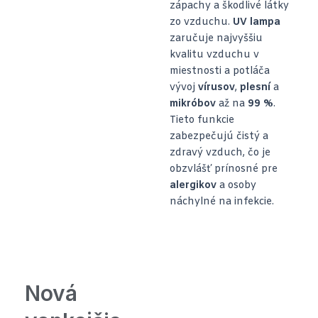
zápachy a škodlivé látky
zo vzduchu.
UV lampa
zaručuje najvyššiu
kvalitu vzduchu v
miestnosti a potláča
vývoj
vírusov
,
plesní
a
mikróbov
až na
99 %
.
Tieto funkcie
zabezpečujú čistý a
zdravý vzduch, čo je
obzvlášť prínosné pre
alergikov
a osoby
náchylné na infekcie.
Nová