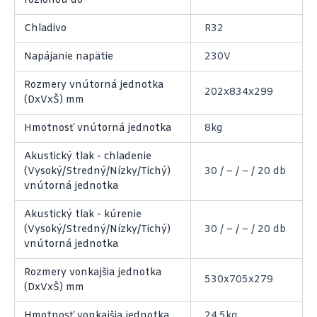
rozlohou do
Chladivo
R32
Napájanie napätie
230V
Rozmery vnútorná jednotka
202x834x299
(DxVxŠ) mm
Hmotnosť vnútorná jednotka
8kg
Akustický tlak - chladenie
(Vysoký/Stredný/Nízky/Tichý)
30 / – / – / 20 db
vnútorná jednotka
Akustický tlak - kúrenie
(Vysoký/Stredný/Nízky/Tichý)
30 / – / – / 20 db
vnútorná jednotka
Rozmery vonkajšia jednotka
530x705x279
(DxVxŠ) mm
Hmotnosť vonkajšia jednotka
24,5kg