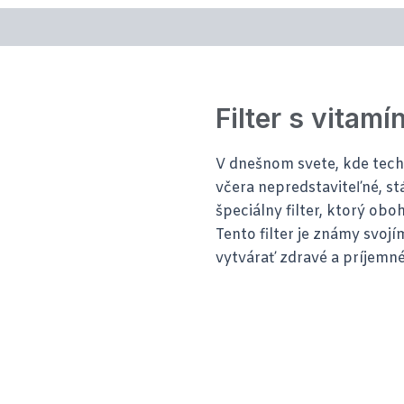
ie (0)
Filter s vitam
V dnešnom svete, kde techn
včera nepredstaviteľné, stá
špeciálny filter, ktorý ob
Tento filter je známy svo
vytvárať zdravé a príjemné