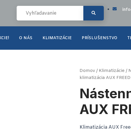
inf
CIE!
O NÁS
KLIMATIZÁCIE
PRÍSLUŠENSTVO
T
množstvo
Domov
/
Klimatizácie
/
N
Nástenná
klimatizácia AUX FREE
klimatizácia
AUX
Nástenn
FREEDOM
5,1
kW
AUX FR
Klimatizácia AUX Free