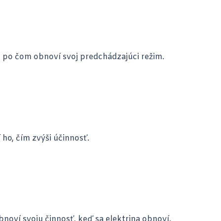
, po čom obnoví svoj predchádzajúci režim.
 ho, čím zvýši účinnosť.
bnoví svoju činnosť, keď sa elektrina obnoví.