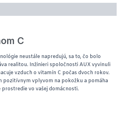
ínom C
ológie neustále napredujú, sa to, čo bolo
va realitou. Inžinieri spoločnosti AUX vyvinuli
ohacuje vzduch o vitamín C počas dvoch rokov.
jím pozitívnym vplyvom na pokožku a pomáha
 prostredie vo vašej domácnosti.