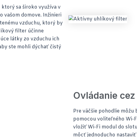
, ktorý sa široko využíva v
vo vašom domove. Inžinieri
istenému vzduchu, ktorý by
íkový filter účinne
júce látky zo vzduchu ich
by ste mohli dýchať čistý
Ovládanie cez
Pre väčšie pohodlie môžu 
pomocou voliteľného Wi-Fi
vložiť Wi-Fi modul do slo
môcť jednoducho nastaviť