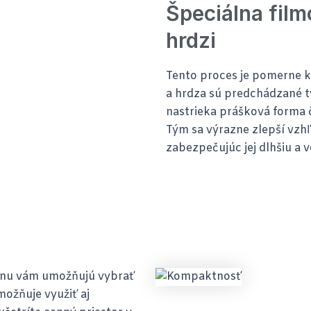
Špeciálna film
hrdzi
Tento proces je pomerne ko
a hrdza sú predchádzané t
nastrieka prášková forma 
Tým sa výrazne zlepší vzhľ
zabezpečujúc jej dlhšiu a 
tinu vám umožňujú vybrať
možňuje využiť aj