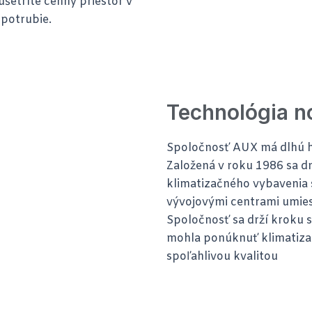
šetríte cenný priestor v
 potrubie.
Technológia n
Spoločnosť AUX má dlhú his
Založená v roku 1986 sa 
klimatizačného vybavenia
vývojovými centrami umies
Spoločnosť sa drží kroku s
mohla ponúknuť klimatiza
spoľahlivou kvalitou