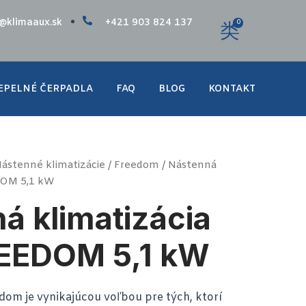
o@klimaaux.sk
+421 903 824 137
0
EPELNÉ ČERPADLA
FAQ
BLOG
KONTAKT
ástenné klimatizácie
/
Freedom
/ Nástenná
DOM 5,1 kW
á klimatizácia
EEDOM 5,1 kW
dom je vynikajúcou voľbou pre tých, ktorí