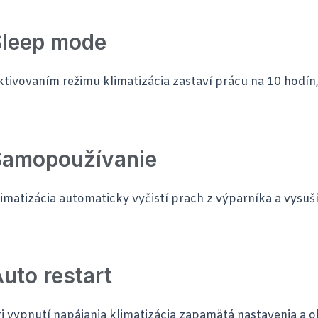
Sleep mode
ktivovaním režimu klimatizácia zastaví prácu na 10 hodín
Samopoužívanie
imatizácia automaticky vyčistí prach z výparníka a vysuší
uto restart
i vypnutí napájania klimatizácia zapamätá nastavenia a o