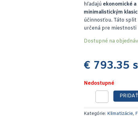
hľadajú
ekonomické a s
minimalistickým klasi
účinnosťou. Táto spli
určená pre miestnosti
Dostupné na objedná
€
793.35
s
Nedostupné
PRIDAŤ
Kategórie:
Klimatizácie
,