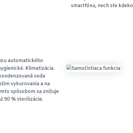
smartfónu, nech ste kdeko
iou automatického
hygienické. Klimatizácia
e kondenzovaná voda
režim vykurovania a na
Týmto spôsobom sa znižuje
ž 90 % sterilizácie.