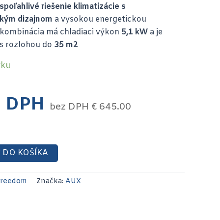
poľahlivé riešenie klimatizácie s
ckým dizajnom
a vysokou energetickou
t kombinácia má chladiaci výkon
5,1 kW
a je
 s rozlohou do
35 m2
vku
 DPH
bez DPH
€
645.00
 DO KOŠÍKA
Freedom
Značka:
AUX