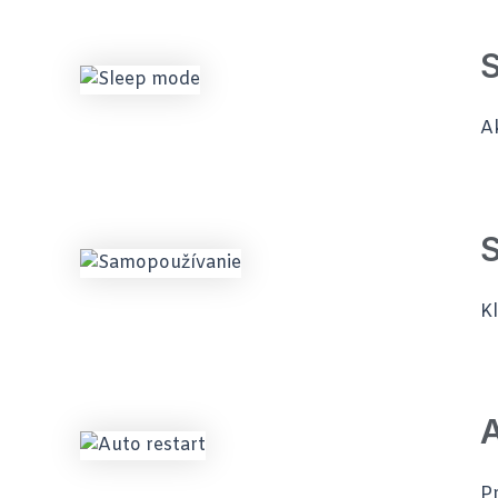
A
Kl
A
Pr