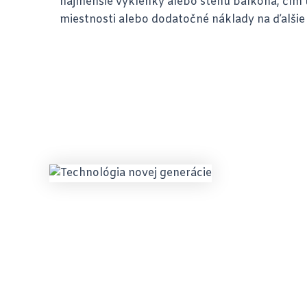
najmenšie výklenky alebo stenu balkóna, čím u
miestnosti alebo dodatočné náklady na ďalšie