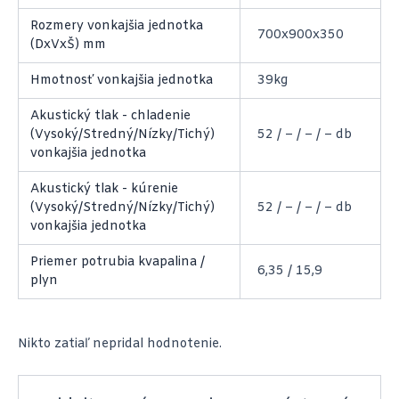
Rozmery vonkajšia jednotka
700x900x350
(DxVxŠ) mm
Hmotnosť vonkajšia jednotka
39kg
Akustický tlak - chladenie
(Vysoký/Stredný/Nízky/Tichý)
52 / – / – / – db
vonkajšia jednotka
Akustický tlak - kúrenie
(Vysoký/Stredný/Nízky/Tichý)
52 / – / – / – db
vonkajšia jednotka
Priemer potrubia kvapalina /
6,35 / 15,9
plyn
Nikto zatiaľ nepridal hodnotenie.