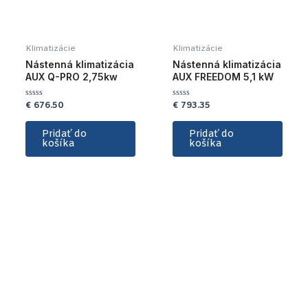
Klimatizácie
Klimatizácie
Nástenná klimatizácia
Nástenná klimatizácia
AUX Q-PRO 2,75kw
AUX FREEDOM 5,1 kW
€
676.50
€
793.35
Hodnotenie
Hodnotenie
0
0
z
z
5
5
Pridať do
Pridať do
košíka
košíka