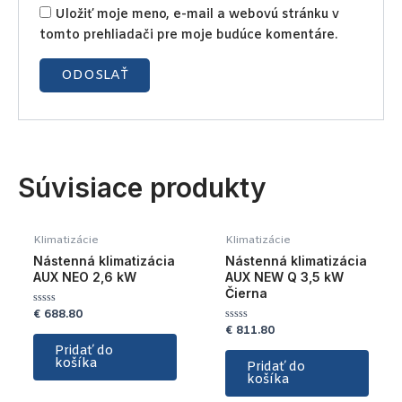
Uložiť moje meno, e-mail a webovú stránku v
tomto prehliadači pre moje budúce komentáre.
Súvisiace produkty
Klimatizácie
Klimatizácie
Nástenná klimatizácia
Nástenná klimatizácia
AUX NEO 2,6 kW
AUX NEW Q 3,5 kW
Čierna
€
688.80
Hodnotenie
0
€
811.80
Hodnotenie
z
0
5
Pridať do
z
košíka
5
Pridať do
košíka