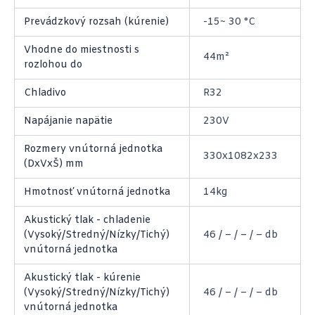
Prevádzkový rozsah (kúrenie)
-15~ 30 °C
Vhodne do miestnosti s
44m²
rozlohou do
Chladivo
R32
Napájanie napätie
230V
Rozmery vnútorná jednotka
330x1082x233
(DxVxŠ) mm
Hmotnosť vnútorná jednotka
14kg
Akustický tlak - chladenie
(Vysoký/Stredný/Nízky/Tichý)
46 / – / – / – db
vnútorná jednotka
Akustický tlak - kúrenie
(Vysoký/Stredný/Nízky/Tichý)
46 / – / – / – db
vnútorná jednotka