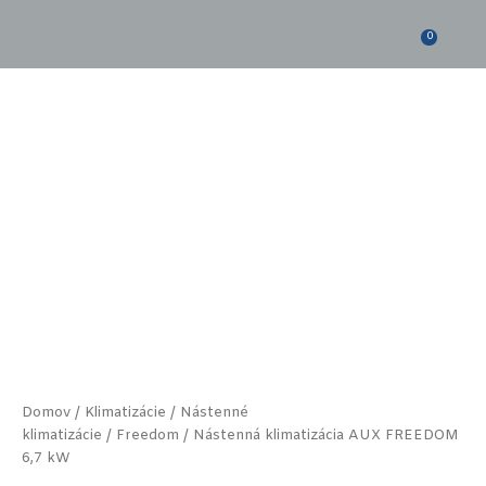
Preskočiť
na
0
obsah
množstvo
Nástenná
klimatizácia
AUX
FREEDOM
6,7
kW
Domov
/
Klimatizácie
/
Nástenné
klimatizácie
/
Freedom
/ Nástenná klimatizácia AUX FREEDOM
6,7 kW