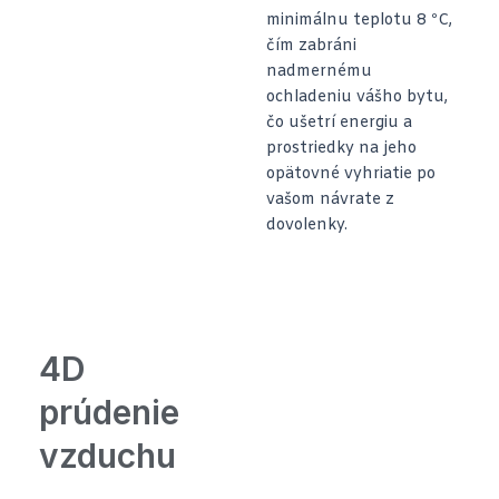
minimálnu teplotu 8 ºC,
čím zabráni
nadmernému
ochladeniu vášho bytu,
čo ušetrí energiu a
prostriedky na jeho
opätovné vyhriatie po
vašom návrate z
dovolenky.
4D
prúdenie
vzduchu