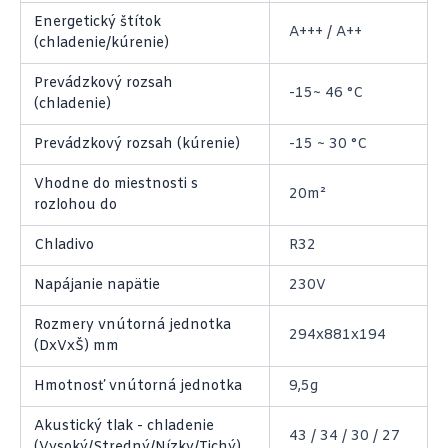
Energetický štítok
A+++ / A++
(chladenie/kúrenie)
Prevádzkový rozsah
-15~ 46 °C
(chladenie)
Prevádzkový rozsah (kúrenie)
-15 ~ 30 °C
Vhodne do miestnosti s
20m²
rozlohou do
Chladivo
R32
Napájanie napätie
230V
Rozmery vnútorná jednotka
294x881x194
(DxVxŠ) mm
Hmotnosť vnútorná jednotka
9,5g
Akustický tlak - chladenie
43 / 34 / 30 / 27
(Vysoký/Stredný/Nízky/Tichý)