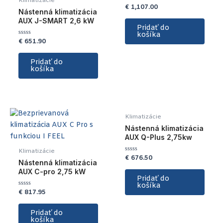
Klimatizácie
€
1,107.00
Hodnotenie
Nástenná klimatizácia
0
z
AUX J-SMART 2,6 kW
5
Pridať do
košíka
€
651.90
Hodnotenie
0
z
5
Pridať do
košíka
Klimatizácie
Nástenná klimatizácia
AUX Q-Plus 2,75kw
Klimatizácie
€
676.50
Hodnotenie
Nástenná klimatizácia
0
z
AUX C-pro 2,75 kW
5
Pridať do
košíka
€
817.95
Hodnotenie
0
z
5
Pridať do
košíka