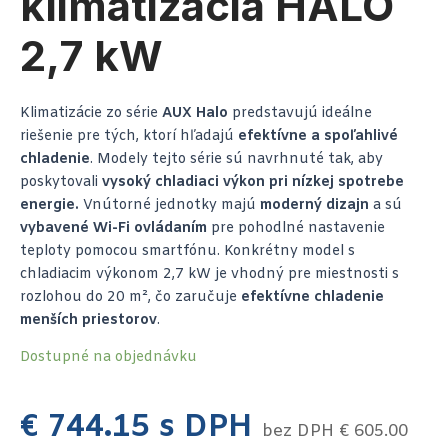
klimatizácia HALO
2,7 kW
Klimatizácie zo série
AUX Halo
predstavujú ideálne
riešenie pre tých, ktorí hľadajú
efektívne a spoľahlivé
chladenie
. Modely tejto série sú navrhnuté tak, aby
poskytovali
vysoký chladiaci výkon pri nízkej spotrebe
energie.
Vnútorné jednotky majú
moderný dizajn
a sú
vybavené Wi-Fi ovládaním
pre pohodlné nastavenie
teploty pomocou smartfónu. Konkrétny model s
chladiacim výkonom 2,7 kW je vhodný pre miestnosti s
rozlohou do 20 m², čo zaručuje
efektívne chladenie
menších priestorov
.
Dostupné na objednávku
€
744.15
s DPH
bez DPH
€
605.00