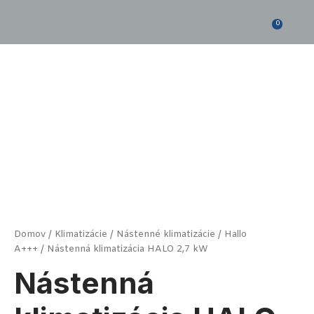
Preskočiť
na
0
obsah
množstvo
Nástenná
klimatizácia
HALO
2,7
kW
Domov
/
Klimatizácie
/
Nástenné klimatizácie
/
Hallo
A+++
/ Nástenná klimatizácia HALO 2,7 kW
Nástenná