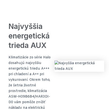
Najvyššia
energetická
trieda AUX
Klimatizácie zo série Halo
dosahujú najvyššiu
energetickú triedu A+++
pri chladení a A++ pri
vykurovaní. Okrem toho,
že šetria životné
prostredie, klimatizácia
ASW-H09B6B4/HAR3DI-
D0 vám pomôže znížiť
náklady na elektrickú