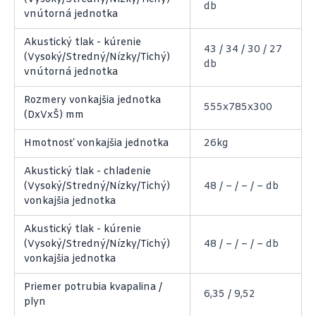
db
vnútorná jednotka
Akustický tlak - kúrenie
43 / 34 / 30 / 27
(Vysoký/Stredný/Nízky/Tichý)
db
vnútorná jednotka
Rozmery vonkajšia jednotka
555x785x300
(DxVxŠ) mm
Hmotnosť vonkajšia jednotka
26kg
Akustický tlak - chladenie
(Vysoký/Stredný/Nízky/Tichý)
48 / – / – / – db
vonkajšia jednotka
Akustický tlak - kúrenie
(Vysoký/Stredný/Nízky/Tichý)
48 / – / – / – db
vonkajšia jednotka
Priemer potrubia kvapalina /
6,35 / 9,52
plyn