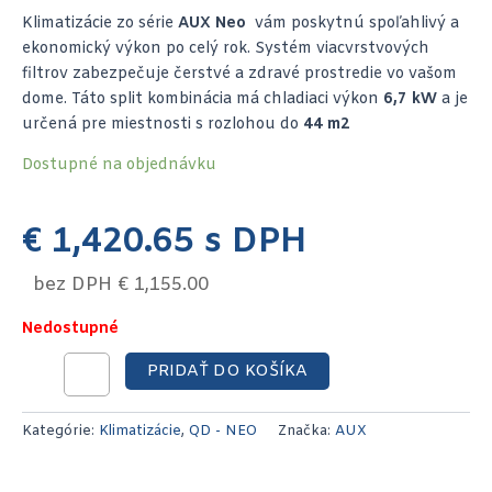
Klimatizácie zo série
AUX Neo
vám poskytnú spoľahlivý a
ekonomický výkon po celý rok. Systém viacvrstvových
filtrov zabezpečuje čerstvé a zdravé prostredie vo vašom
dome. Táto split kombinácia má chladiaci výkon
6,7 kW
a je
určená pre miestnosti s rozlohou do
44 m2
Dostupné na objednávku
€
1,420.65
s DPH
bez DPH
€
1,155.00
Nedostupné
PRIDAŤ DO KOŠÍKA
Kategórie:
Klimatizácie
,
QD - NEO
Značka:
AUX