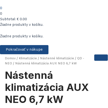
Preskočiť
na
0
obsah
0
Subtotal:
€
0.00
množstvo
Žiadne produkty v košíku.
Nástenná
klimatizácia
Žiadne produkty v košíku.
AUX
NEO
6,7
Pokračovať v nákupe
kW
Domov
/
Klimatizácie
/
Nástenné klimatizácie
/
QD -
NEO
/ Nástenná klimatizácia AUX NEO 6,7 kW
Nástenná
klimatizácia AUX
NEO 6,7 kW