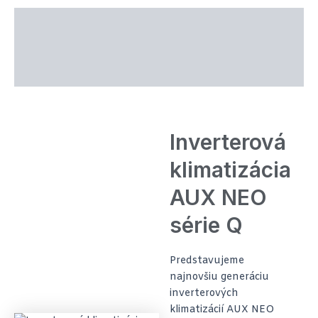
Popis produktu
Technické parametre
Recenzie (0)
Inverterová
klimatizácia
AUX NEO
série Q
Predstavujeme
najnovšiu generáciu
inverterových
klimatizácií AUX NEO