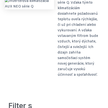
série Q. Vďaka týmto
klimatizáciám
dosiahnete požadovanú
teplotu oveľa rýchlejšie,
či už pri chladení alebo
vykurovaní. A vďaka
vstavaným filtrom bude
vzduch, ktorý dýchate,
čistejší a sviežejší. Ich
dizajn zahŕňa
samočistiaci systém
novej generácie, ktorý
zaručuje vysokú
účinnosť a spoľahlivosť.
Filter s