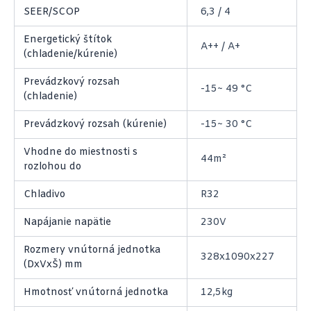
SEER/SCOP
6,3 / 4
Energetický štítok
A++ / A+
(chladenie/kúrenie)
Prevádzkový rozsah
-15~ 49 °C
(chladenie)
Prevádzkový rozsah (kúrenie)
-15~ 30 °C
Vhodne do miestnosti s
44m²
rozlohou do
Chladivo
R32
Napájanie napätie
230V
Rozmery vnútorná jednotka
328x1090x227
(DxVxŠ) mm
Hmotnosť vnútorná jednotka
12,5kg