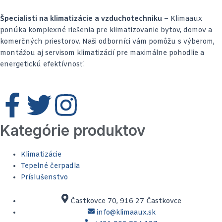
Špecialisti na klimatizácie a vzduchotechniku
– Klimaaux
ponúka komplexné riešenia pre klimatizovanie bytov, domov a
komerčných priestorov. Naši odborníci vám pomôžu s výberom,
montážou aj servisom klimatizácií pre maximálne pohodlie a
energetickú efektívnosť.
F
T
I
J
a
w
n
k
Kategórie produktov
c
i
s
i
Klimatizácie
Tepelné čerpadla
e
t
t
-
Príslušenstvo
b
t
a
y
Častkovce 70, 916 27 Častkovce
info@klimaaux.sk