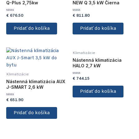
Q-Plus 2,75kw
NEW Q 3,5 kW Čierna
€
676.50
€
811.80
Hodnotenie
Hodnotenie
0
0
z
z
5
5
Pridať do košíka
Pridať do košíka
Klimatizácie
Nástenná klimatizácia
HALO 2,7 kW
Klimatizácie
€
744.15
Hodnotenie
Nástenná klimatizácia AUX
0
z
J-SMART 2,6 kW
5
Pridať do košíka
€
651.90
Hodnotenie
0
z
5
Pridať do košíka