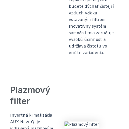
teplotu rýchlejšie a
budete dýchať čistejší
vzduch vďaka
vstavaným filtrom.
Inovatívny systém
samočistenia zaručuje
vysokú účinnosť a
udržiava čistotu vo
vnútri zariadenia.
Plazmový
filter
Invertná klimatizácia
AUX New-Q je
vybavená plazmovým