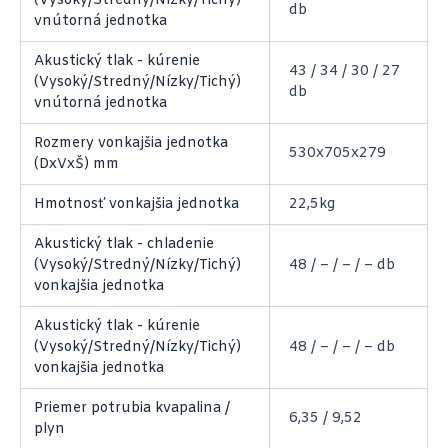
(Vysoký/Stredný/Nízky/Tichý)
db
vnútorná jednotka
Akustický tlak - kúrenie
43 / 34 / 30 / 27
(Vysoký/Stredný/Nízky/Tichý)
db
vnútorná jednotka
Rozmery vonkajšia jednotka
530x705x279
(DxVxŠ) mm
Hmotnosť vonkajšia jednotka
22,5kg
Akustický tlak - chladenie
(Vysoký/Stredný/Nízky/Tichý)
48 / – / – / – db
vonkajšia jednotka
Akustický tlak - kúrenie
(Vysoký/Stredný/Nízky/Tichý)
48 / – / – / – db
vonkajšia jednotka
Priemer potrubia kvapalina /
6,35 / 9,52
plyn