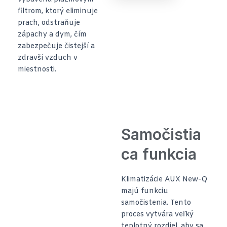
filtrom, ktorý eliminuje
prach, odstraňuje
zápachy a dym, čím
zabezpečuje čistejší a
zdravší vzduch v
miestnosti.
Samočistia
ca funkcia
Klimatizácie AUX New-Q
majú funkciu
samočistenia. Tento
proces vytvára veľký
teplotný rozdiel, aby sa