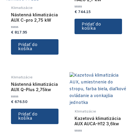
Klimatizácie
€
744.15
Hodnotenie
Nástenná klimatizácia
0
z
AUX C-pro 2,75 kW
5
Pridať do
košíka
€
817.95
Hodnotenie
0
z
5
Pridať do
košíka
Klimatizácie
Nástenná klimatizácia
AUX Q-Plus 2,75kw
€
676.50
Hodnotenie
0
z
Klimatizácie
5
Pridať do
košíka
Kazetová klimatizácia
AUX AUCA-H12 3,6kw