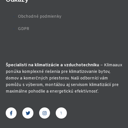
Obchodné podmienky
GDPR
Špecialisti na klimatizácie a vzduchotechniku
– Klimaaux
ponúka komplexné riešenia pre klimatizovanie bytov,
domov a komerčných priestorov. Naši odborníci vám
pomôžu s výberom, montážou aj servisom klimatizácií pre
maximálne pohodlie a energetickú efektívnosť.
F
T
I
J
a
w
n
k
c
i
s
i
e
t
t
-
b
t
a
y