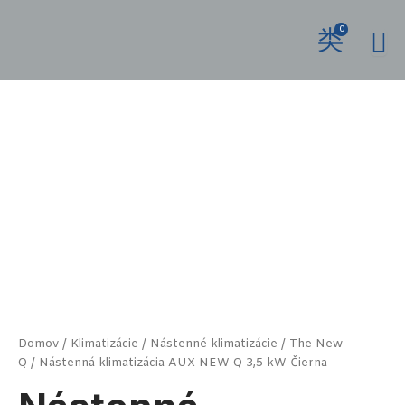
Preskočiť
na
0
obsah
množstvo
Nástenná
klimatizácia
AUX
NEW
Q
3,5
kW
Čierna
Domov
/
Klimatizácie
/
Nástenné klimatizácie
/
The New
Q
/ Nástenná klimatizácia AUX NEW Q 3,5 kW Čierna