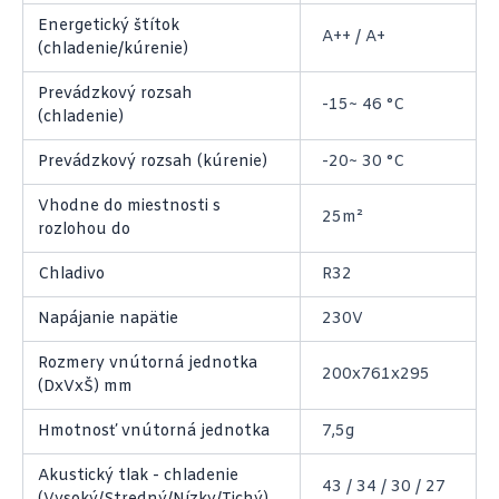
Energetický štítok
A++ / A+
(chladenie/kúrenie)
Prevádzkový rozsah
-15~ 46 °C
(chladenie)
Prevádzkový rozsah (kúrenie)
-20~ 30 °C
Vhodne do miestnosti s
25m²
rozlohou do
Chladivo
R32
Napájanie napätie
230V
Rozmery vnútorná jednotka
200x761x295
(DxVxŠ) mm
Hmotnosť vnútorná jednotka
7,5g
Akustický tlak - chladenie
43 / 34 / 30 / 27