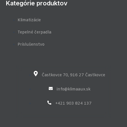
Kategórie produktov
o
e
g
o
o
r
r
u
k
a
t
-
m
u
Klimatizácie
f
b
e
-
Tepelné čerpadla
v
-
Príslušenstvo
l
i
g
h
t
Častkovce 70, 916 27 Častkovce
info@klimaaux.sk
+421 903 824 137