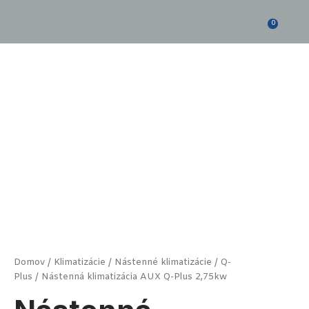
Preskočiť
na
0
obsah
množstvo
Nástenná
klimatizácia
AUX
Q-
Plus
2,75kw
Domov
/
Klimatizácie
/
Nástenné klimatizácie
/
Q-
Plus
/ Nástenná klimatizácia AUX Q-Plus 2,75kw