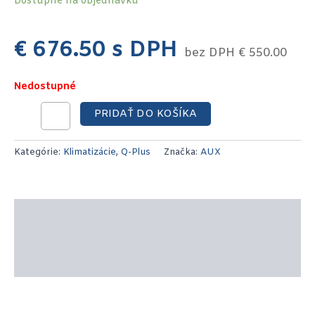
Dostupné na objednávku
€
676.50
s DPH
bez DPH
€
550.00
Nedostupné
PRIDAŤ DO KOŠÍKA
Kategórie:
Klimatizácie
,
Q-Plus
Značka:
AUX
Popis produktu
Technické parametre
Recenzie (0)