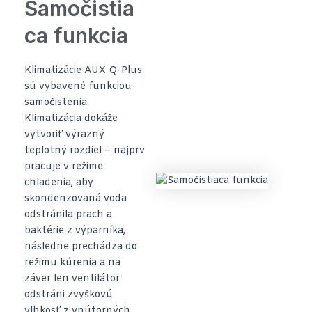
Samočistia
ca funkcia
Klimatizácie AUX Q-Plus
sú vybavené funkciou
samočistenia.
Klimatizácia dokáže
vytvoriť výrazný
teplotný rozdiel – najprv
pracuje v režime
chladenia, aby
skondenzovaná voda
odstránila prach a
baktérie z výparníka,
následne prechádza do
režimu kúrenia a na
záver len ventilátor
odstráni zvyškovú
vlhkosť z vnútorných