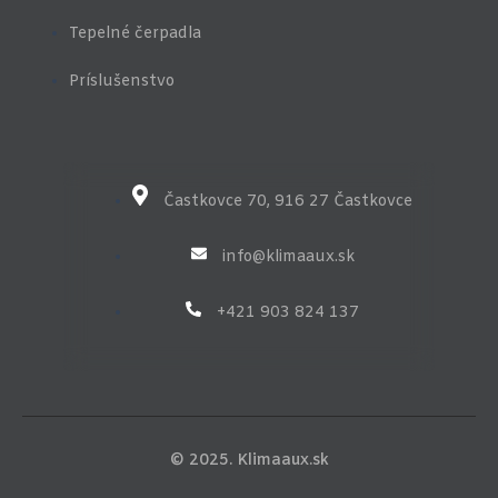
e
-
Tepelné čerpadla
v
-
Príslušenstvo
l
i
g
h
t
Častkovce 70, 916 27 Častkovce
info@klimaaux.sk
+421 903 824 137
© 2025. Klimaaux.sk