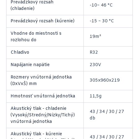
Prevádzkový rozsah
-10~ 46 °C
(chladenie)
Prevádzkový rozsah (kúrenie)
-15 ~ 30 °C
Vhodne do miestnosti s
19m²
rozlohou do
Chladivo
R32
Napájanie napätie
230V
Rozmery vnútorná jednotka
305x960x219
(DxVxŠ) mm
Hmotnosť vnútorná jednotka
11,5g
Akustický tlak - chladenie
43 / 34 / 30 / 27
(Vysoký/Stredný/Nízky/Tichý)
db
vnútorná jednotka
Akustický tlak - kúrenie
43 / 34 / 30 / 27