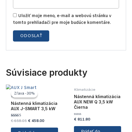
Uložiť moje meno, e-mail a webovú stránku v
tomto prehliadači pre moje budúce komentáre.
Súvisiace produkty
Klimatizácie
Zľava -30%
Zľava -30%
Nástenná klimatizácia
Klimatizácie
AUX NEW Q 3,5 kW
Nástenná klimatizácia
Čierna
AUX J-SMART 3,5 kW
€
811.80
Hodnotenie
€
658.05
€
458.00
Hodnotenie
0
5.00
z
z 5
5
Pridať do