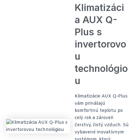
Klimatizáci
a AUX Q-
Plus s
invertorovo
u
technológio
u
Klimatizácie AUX Q-Plus
vám prinášajú
komfortnú teplotu po
celý rok a zároveň
čerstvý, čistý vzduch. Sú
vybavené inovatívnym
systémom, ktorý