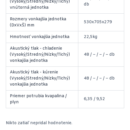
(Vysoký/Stredný/Nízky/Tichý)
db
vnútorná jednotka
Rozmery vonkajšia jednotka
530x705x279
(DxVxŠ) mm
Hmotnosť vonkajšia jednotka
22,5kg
Akustický tlak - chladenie
(Vysoký/Stredný/Nízky/Tichý)
48 / – / – / – db
vonkajšia jednotka
Akustický tlak - kúrenie
(Vysoký/Stredný/Nízky/Tichý)
48 / – / – / – db
vonkajšia jednotka
Priemer potrubia kvapalina /
6,35 / 9,52
plyn
Nikto zatiaľ nepridal hodnotenie.