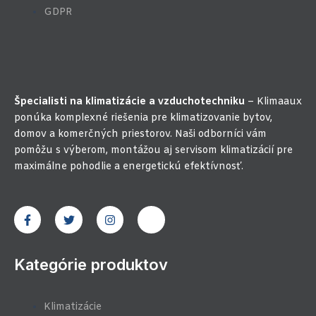
GDPR
Špecialisti na klimatizácie a vzduchotechniku
– Klimaaux
ponúka komplexné riešenia pre klimatizovanie bytov,
domov a komerčných priestorov. Naši odborníci vám
pomôžu s výberom, montážou aj servisom klimatizácií pre
maximálne pohodlie a energetickú efektívnosť.
F
T
I
J
a
w
n
k
c
i
s
i
e
t
t
-
b
t
a
y
Kategórie produktov
o
e
g
o
o
r
r
u
k
a
t
-
m
u
Klimatizácie
f
b