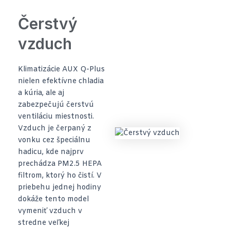
Čerstvý
vzduch
Klimatizácie AUX Q-Plus
nielen efektívne chladia
a kúria, ale aj
zabezpečujú čerstvú
ventiláciu miestnosti.
Vzduch je čerpaný z
vonku cez špeciálnu
hadicu, kde najprv
prechádza PM2.5 HEPA
filtrom, ktorý ho čistí. V
priebehu jednej hodiny
dokáže tento model
vymeniť vzduch v
stredne veľkej