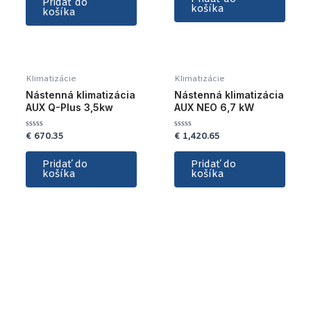
Pridať do
košíka
košíka
Klimatizácie
Klimatizácie
Nástenná klimatizácia
Nástenná klimatizácia
AUX Q-Plus 3,5kw
AUX NEO 6,7 kW
€
670.35
€
1,420.65
Hodnotenie
Hodnotenie
0
0
z
z
5
5
Pridať do
Pridať do
košíka
košíka