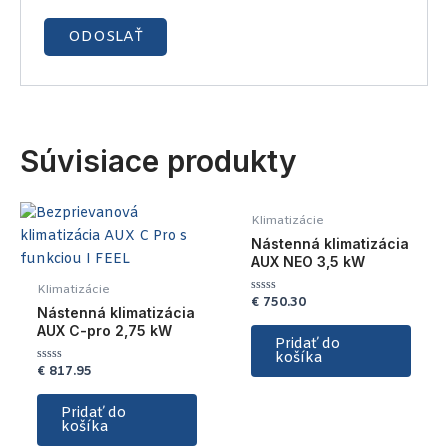
Súvisiace produkty
Klimatizácie
Nástenná klimatizácia
AUX NEO 3,5 kW
Klimatizácie
€
750.30
Hodnotenie
Nástenná klimatizácia
0
z
AUX C-pro 2,75 kW
5
Pridať do
košíka
€
817.95
Hodnotenie
0
z
5
Pridať do
košíka