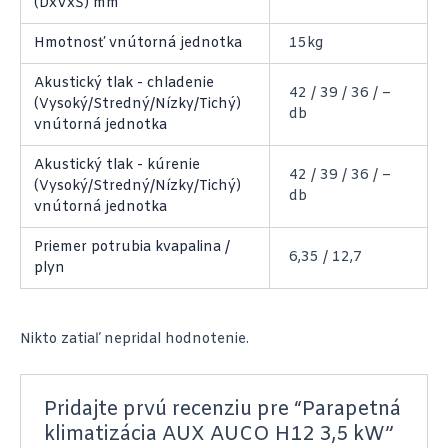
(DxVxŠ) mm
Hmotnosť vnútorná jednotka
15kg
Akustický tlak - chladenie
42 / 39 / 36 / –
(Vysoký/Stredný/Nízky/Tichý)
db
vnútorná jednotka
Akustický tlak - kúrenie
42 / 39 / 36 / –
(Vysoký/Stredný/Nízky/Tichý)
db
vnútorná jednotka
Priemer potrubia kvapalina /
6,35 / 12,7
plyn
Nikto zatiaľ nepridal hodnotenie.
Pridajte prvú recenziu pre “Parapetná
klimatizácia AUX AUCO H12 3,5 kW”