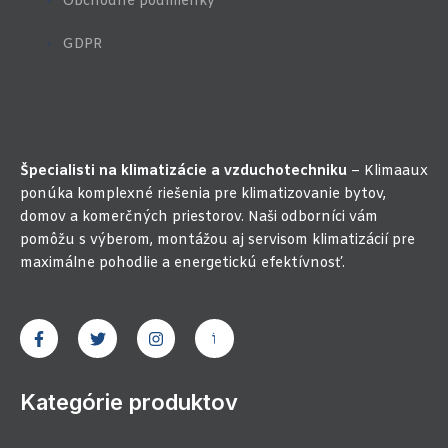
Obchodné podmienky
GDPR
Špecialisti na klimatizácie a vzduchotechniku
– Klimaaux
ponúka komplexné riešenia pre klimatizovanie bytov,
domov a komerčných priestorov. Naši odborníci vám
pomôžu s výberom, montážou aj servisom klimatizácií pre
maximálne pohodlie a energetickú efektívnosť.
F
T
I
J
a
w
n
k
c
i
s
i
e
t
t
-
b
t
a
y
Kategórie produktov
o
e
g
o
o
r
r
u
k
a
t