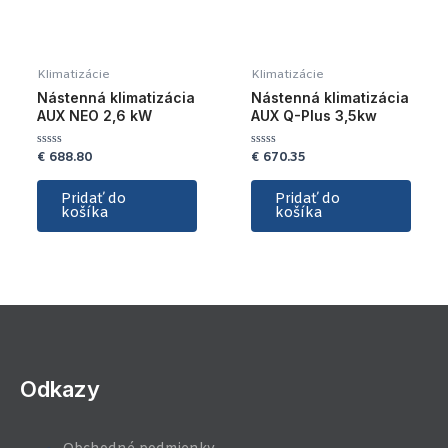
Klimatizácie
Klimatizácie
Nástenná klimatizácia
Nástenná klimatizácia
AUX NEO 2,6 kW
AUX Q-Plus 3,5kw
€
688.80
€
670.35
Hodnotenie
Hodnotenie
0
0
z
z
5
5
Pridať do
Pridať do
košíka
košíka
Odkazy