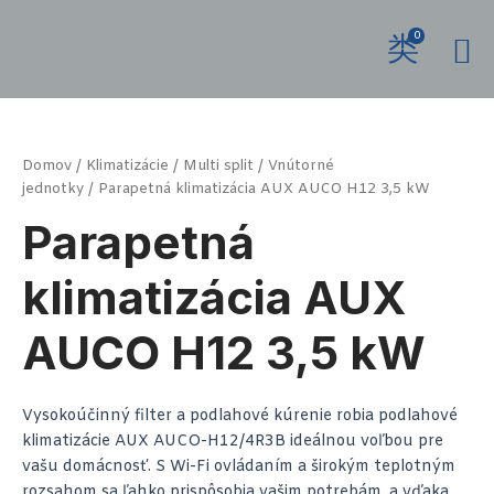
Preskočiť
na
0
obsah
množstvo
Parapetná
klimatizácia
Domov
/
Klimatizácie
/
Multi split
/
Vnútorné
AUX
jednotky
/ Parapetná klimatizácia AUX AUCO H12 3,5 kW
AUCO
H12
Parapetná
3,5
kW
klimatizácia AUX
AUCO H12 3,5 kW
Vysokoúčinný filter a podlahové kúrenie robia podlahové
klimatizácie AUX AUCO-H12/4R3B ideálnou voľbou pre
vašu domácnosť. S Wi-Fi ovládaním a širokým teplotným
rozsahom sa ľahko prispôsobia vašim potrebám, a vďaka