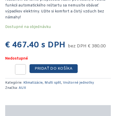
funkcii automatického reštartu sa nemusíte obávať
výpadkov elektriny. Užite si komfort a čistý vzduch bez
námahy!
Dostupné na objednávku
€
467.40
s DPH
bez DPH
€
380.00
Nedostupné
PRIDAŤ DO KOŠÍKA
Kategórie:
Klimatizácie
,
Multi split
,
Vnútorné jednotky
Značka:
AUX
Popis produktu