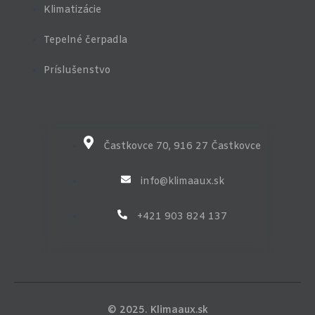
-
m
u
Klimatizácie
f
b
e
-
Tepelné čerpadla
v
-
Príslušenstvo
l
i
g
h
t
Častkovce 70, 916 27 Častkovce
info@klimaaux.sk
+421 903 824 137
© 2025. Klimaaux.sk