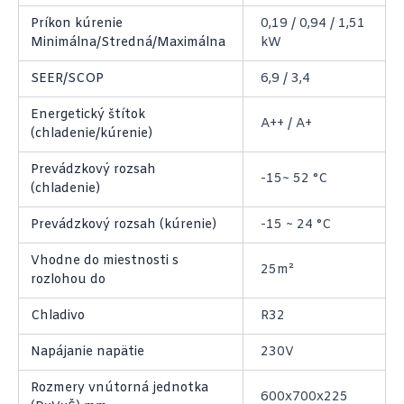
Príkon kúrenie
0,19 / 0,94 / 1,51
Minimálna/Stredná/Maximálna
kW
SEER/SCOP
6,9 / 3,4
Energetický štítok
A++ / A+
(chladenie/kúrenie)
Prevádzkový rozsah
-15~ 52 °C
(chladenie)
Prevádzkový rozsah (kúrenie)
-15 ~ 24 °C
Vhodne do miestnosti s
25m²
rozlohou do
Chladivo
R32
Napájanie napätie
230V
Rozmery vnútorná jednotka
600x700x225