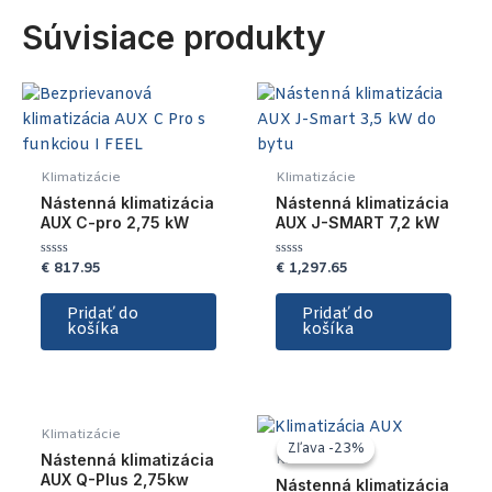
Súvisiace produkty
Klimatizácie
Klimatizácie
Nástenná klimatizácia
Nástenná klimatizácia
AUX C-pro 2,75 kW
AUX J-SMART 7,2 kW
€
817.95
€
1,297.65
Hodnotenie
Hodnotenie
0
0
z
z
5
5
Pridať do
Pridať do
košíka
košíka
Klimatizácie
Zľava -23%
Zľava -23%
Nástenná klimatizácia
Klimatizácie
AUX Q-Plus 2,75kw
Nástenná klimatizácia