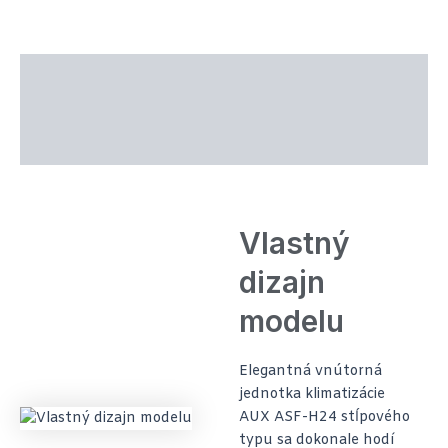
Popis produktu
Technické parametre
Recenzie (0)
Vlastný
dizajn
modelu
Elegantná vnútorná
jednotka klimatizácie
AUX ASF-H24 stĺpového
typu sa dokonale hodí