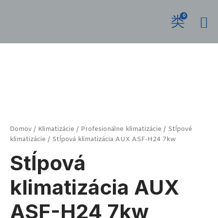
Preskočiť
na
0
obsah
množstvo
Stĺpová
klimatizácia
AUX
ASF-
H24
7kw
Domov
/
Klimatizácie
/
Profesionálne klimatizácie
/
Stĺpové
klimatizácie
/ Stĺpová klimatizácia AUX ASF-H24 7kw
Stĺpová
klimatizácia AUX
ASF-H24 7kw