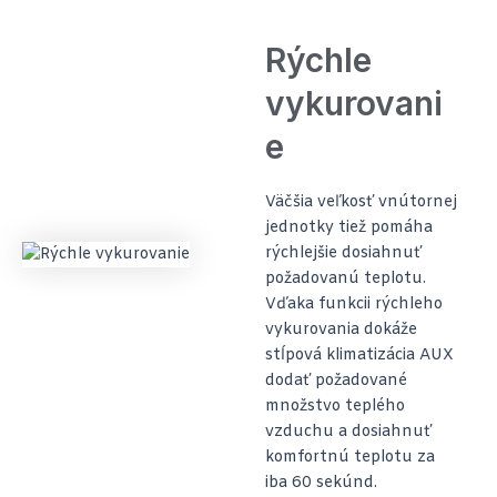
Rýchle
vykurovani
e
Väčšia veľkosť vnútornej
jednotky tiež pomáha
rýchlejšie dosiahnuť
požadovanú teplotu.
Vďaka funkcii rýchleho
vykurovania dokáže
stĺpová klimatizácia AUX
dodať požadované
množstvo teplého
vzduchu a dosiahnuť
komfortnú teplotu za
iba 60 sekúnd.