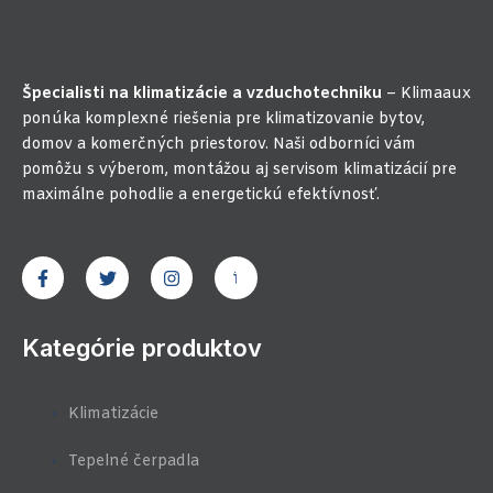
Špecialisti na klimatizácie a vzduchotechniku
– Klimaaux
ponúka komplexné riešenia pre klimatizovanie bytov,
domov a komerčných priestorov. Naši odborníci vám
pomôžu s výberom, montážou aj servisom klimatizácií pre
maximálne pohodlie a energetickú efektívnosť.
F
T
I
J
a
w
n
k
c
i
s
i
e
t
t
-
b
t
a
y
Kategórie produktov
o
e
g
o
o
r
r
u
k
a
t
-
m
u
Klimatizácie
f
b
e
-
Tepelné čerpadla
v
-