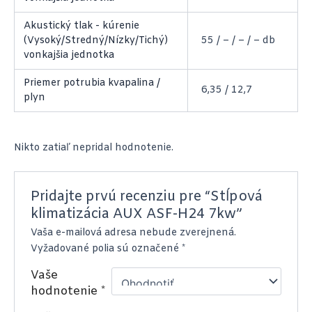
Akustický tlak - kúrenie
(Vysoký/Stredný/Nízky/Tichý)
55 / – / – / – db
vonkajšia jednotka
Priemer potrubia kvapalina /
6,35 / 12,7
plyn
Nikto zatiaľ nepridal hodnotenie.
Pridajte prvú recenziu pre “Stĺpová
klimatizácia AUX ASF-H24 7kw”
Vaša e-mailová adresa nebude zverejnená.
Vyžadované polia sú označené
*
Vaše
hodnotenie
*