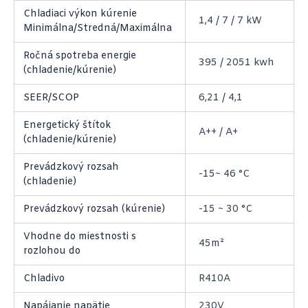
Chladiaci výkon kúrenie
1,4 / 7 / 7 kW
Minimálna/Stredná/Maximálna
Ročná spotreba energie
395 / 2051 kwh
(chladenie/kúrenie)
SEER/SCOP
6,21 / 4,1
Energetický štítok
A++ / A+
(chladenie/kúrenie)
Prevádzkový rozsah
-15~ 46 °C
(chladenie)
Prevádzkový rozsah (kúrenie)
-15 ~ 30 °C
Vhodne do miestnosti s
45m²
rozlohou do
Chladivo
R410A
Napájanie napätie
230V