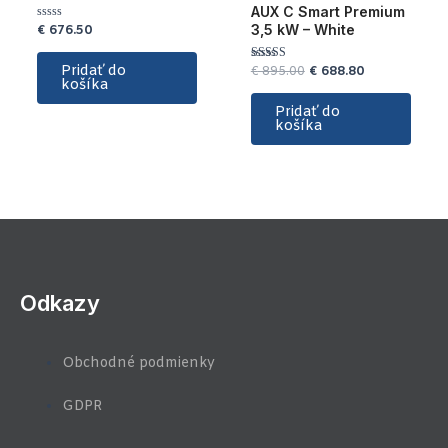
AUX C Smart Premium
3,5 kW – White
€
676.50
Hodnotenie
0
z
5
Pridať do
€
895.00
€
688.80
Hodnotenie
5.00
košíka
z 5
Pridať do
košíka
Odkazy
Obchodné podmienky
GDPR