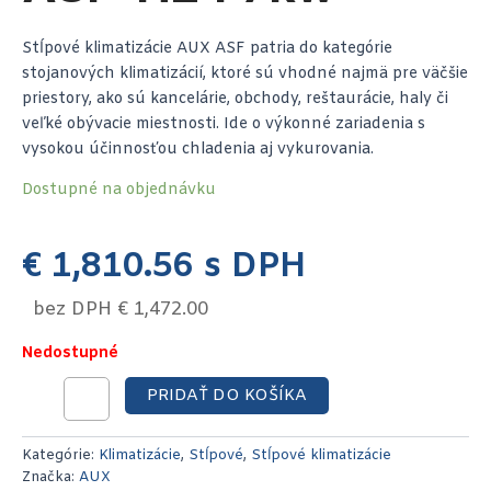
Stĺpové klimatizácie AUX ASF patria do kategórie
stojanových klimatizácií, ktoré sú vhodné najmä pre väčšie
priestory, ako sú kancelárie, obchody, reštaurácie, haly či
veľké obývacie miestnosti. Ide o výkonné zariadenia s
vysokou účinnosťou chladenia aj vykurovania.
Dostupné na objednávku
€
1,810.56
s DPH
bez DPH
€
1,472.00
Nedostupné
PRIDAŤ DO KOŠÍKA
Kategórie:
Klimatizácie
,
Stĺpové
,
Stĺpové klimatizácie
Značka:
AUX