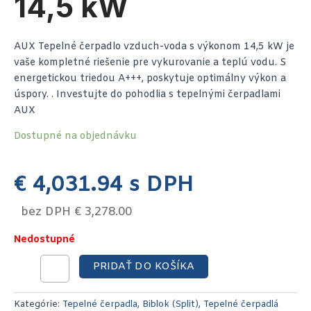
14,5 kW
AUX Tepelné čerpadlo vzduch-voda s výkonom 14,5 kW je
vaše kompletné riešenie pre vykurovanie a teplú vodu. S
energetickou triedou A+++, poskytuje optimálny výkon a
úspory. . Investujte do pohodlia s tepelnými čerpadlami
AUX
Dostupné na objednávku
€
4,031.94
s DPH
bez DPH
€
3,278.00
Nedostupné
PRIDAŤ DO KOŠÍKA
Kategórie:
Tepelné čerpadla
,
Biblok (Split)
,
Tepelné čerpadlá