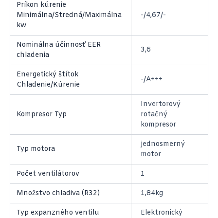
Príkon kúrenie
Minimálna/Stredná/Maximálna
-/4,67/-
kw
Nominálna účinnosť EER
3,6
chladenia
Energetický štítok
-/A+++
Chladenie/Kúrenie
Invertorový
Kompresor Typ
rotačný
kompresor
jednosmerný
Typ motora
motor
Počet ventilátorov
1
Množstvo chladiva (R32)
1,84kg
Typ expanzného ventilu
Elektronický