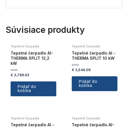
Súvisiace produkty
Tepelné čerpadla
Tepelné čerpadla
Tepelné čerpadlo AI-
Tepelné čerpadlo AI -
THERMA SPLIT 12,2
THERMA SPLIT 10 kW
kW
€
3,546.09
Hodnotenie
0
€
3,789.63
Hodnotenie
z
0
5
Pridať do
z
košíka
5
Pridať do
košíka
Tepelné čerpadla
Tepelné čerpadla
Tepelné čerpadlo AI -
Tepelné čerpadlo AI-