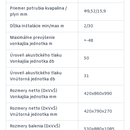
Priemer potrubia kvapalina /
Φ9,52/15,9
plyn mm
Dĺžka inštalácie min/max m
2/30
Maximálne prevýšenie
+-48
vonkajšia jednotka m
Úroveň akustického tlaku
50
Vonkajšia jednotka db
Úroveň akustického tlaku
31
Vnútorná jednotka db
Rozmery netto (DxVxŠ)
420x860x990
Vonkajšia jednotka mm
Rozmery netto (DxVxŠ)
420x790x270
Vnútorná jednotka mm
Rozmery balenia (DxVxŠ)
530x880x1085