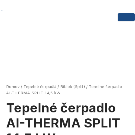
Preskočiť
na
0
obsah
množstvo
Tepelné
čerpadlo
AI-
THERMA
SPLIT
14,5
kW
Domov
/
Tepelné čerpadlá
/
Biblok (Split)
/ Tepelné čerpadlo
AI-THERMA SPLIT 14,5 kW
Tepelné čerpadlo
AI-THERMA SPLIT