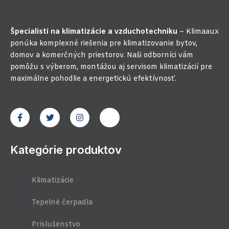
Špecialisti na klimatizácie a vzduchotechniku
– Klimaaux
ponúka komplexné riešenia pre klimatizovanie bytov,
domov a komerčných priestorov. Naši odborníci vám
pomôžu s výberom, montážou aj servisom klimatizácií pre
maximálne pohodlie a energetickú efektívnosť.
F
T
I
J
a
w
n
k
c
i
s
i
e
t
t
-
b
t
a
y
Kategórie produktov
o
e
g
o
o
r
r
u
k
a
t
-
m
u
Klimatizácie
f
b
e
-
Tepelné čerpadla
v
-
Príslušenstvo
l