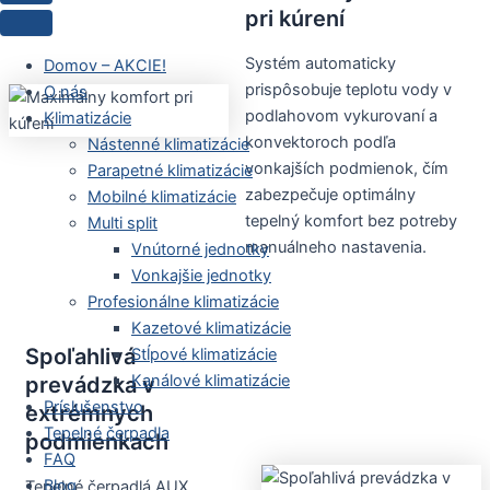
pri kúrení
Systém automaticky
Domov – AKCIE!
prispôsobuje teplotu vody v
O nás
podlahovom vykurovaní a
Klimatizácie
konvektoroch podľa
Nástenné klimatizácie
vonkajších podmienok, čím
Parapetné klimatizácie
zabezpečuje optimálny
Mobilné klimatizácie
tepelný komfort bez potreby
Multi split
manuálneho nastavenia.
Vnútorné jednotky
Vonkajšie jednotky
Profesionálne klimatizácie
Kazetové klimatizácie
Spoľahlivá
Stĺpové klimatizácie
Kanálové klimatizácie
prevádzka v
Príslušenstvo
extrémnych
Tepelné čerpadla
podmienkach
FAQ
Blog
Tepelné čerpadlá AUX