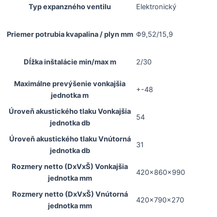
Typ expanzného ventilu
Elektronický
Priemer potrubia kvapalina / plyn mm
Φ9,52/15,9
Dĺžka inštalácie min/max m
2/30
Maximálne prevýšenie vonkajšia
+-48
jednotka m
Úroveň akustického tlaku Vonkajšia
54
jednotka db
Úroveň akustického tlaku Vnútorná
31
jednotka db
Rozmery netto (DxVxŠ) Vonkajšia
420x860x990
jednotka mm
Rozmery netto (DxVxŠ) Vnútorná
420x790x270
jednotka mm