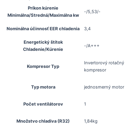
Príkon kúrenie
-/5,53/-
Minimálna/Stredná/Maximálna kw
Nominálna účinnosť EER chladenia
3,4
Energetický štítok
-/A+++
Chladenie/Kúrenie
Invertorový rotačný
Kompresor Typ
kompresor
Typ motora
jednosmerný motor
Počet ventilátorov
1
Množstvo chladiva (R32)
1,84kg