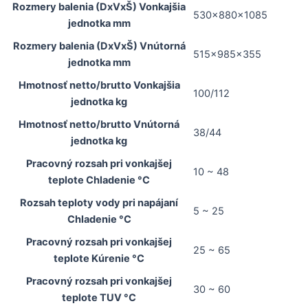
Rozmery balenia (DxVxŠ) Vonkajšia
530x880x1085
jednotka mm
Rozmery balenia (DxVxŠ) Vnútorná
515x985x355
jednotka mm
Hmotnosť netto/brutto Vonkajšia
100/112
jednotka kg
Hmotnosť netto/brutto Vnútorná
38/44
jednotka kg
Pracovný rozsah pri vonkajšej
10 ~ 48
teplote Chladenie °C
Rozsah teploty vody pri napájaní
5 ~ 25
Chladenie °C
Pracovný rozsah pri vonkajšej
25 ~ 65
teplote Kúrenie °C
Pracovný rozsah pri vonkajšej
30 ~ 60
teplote TUV °C