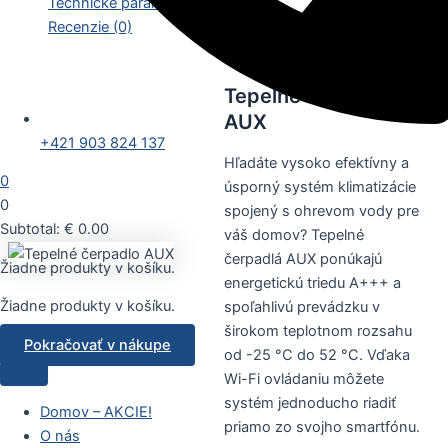
Technické parametre
Recenzie (0)
Tepelné čerpadlo
AUX
+421 903 824 137
Hľadáte vysoko efektívny a
0
úsporný systém klimatizácie
0
spojený s ohrevom vody pre
Subtotal:
€
0.00
váš domov? Tepelné
čerpadlá AUX ponúkajú
Žiadne produkty v košíku.
energetickú triedu A+++ a
Žiadne produkty v košíku.
spoľahlivú prevádzku v
širokom teplotnom rozsahu
Pokračovať v nákupe
od -25 °C do 52 °C. Vďaka
Wi-Fi ovládaniu môžete
systém jednoducho riadiť
Domov – AKCIE!
priamo zo svojho smartfónu.
O nás