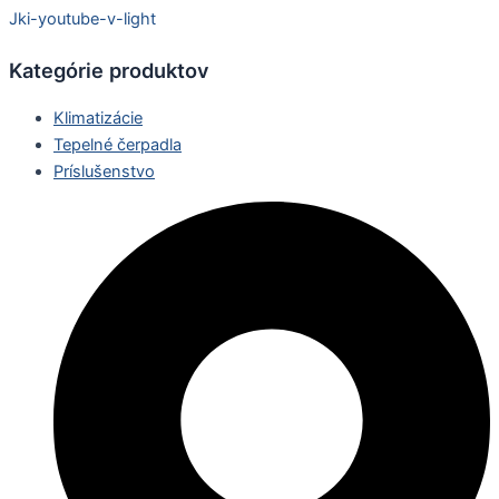
Jki-youtube-v-light
Kategórie produktov
Klimatizácie
Tepelné čerpadla
Príslušenstvo