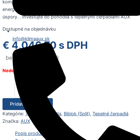
kompletné riešenie pre vykurovanie a teplú vodu. S
energetickou triedou A+++, poskytuje optimálny výkon a
úspory. . Investujte do pohodlia s tepelnými čerpadlami AUX
Dostupné na objednávku
info@klimaaux.sk
€
4,046.70
s DPH
bez DPH
€
3,290.00
Nedostupné
Pridať do košíka
Kategórie:
Tepelné čerpadla
,
Biblok (Split)
,
Tepelné čerpadlá
Značka:
AUX
Popis produktu