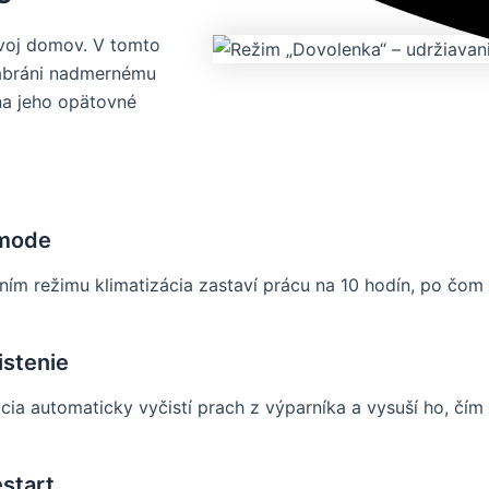
voj domov. V tomto
 zabráni nadmernému
 na jeho opätovné
 mode
ním režimu klimatizácia zastaví prácu na 10 hodín, po čom
stenie
ácia automaticky vyčistí prach z výparníka a vysuší ho, čím 
estart