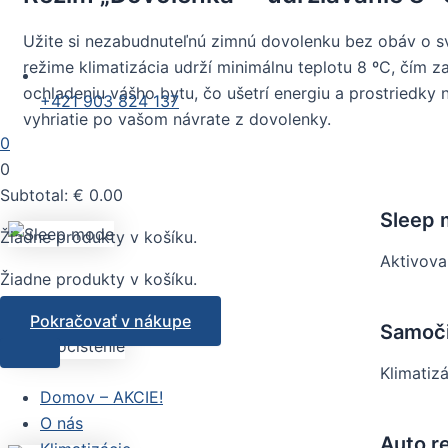
Užite si nezabudnuteľnú zimnú dovolenku bez obáv o s
režime klimatizácia udrží minimálnu teplotu 8 ºC, čím
ochladeniu vášho bytu, čo ušetrí energiu a prostriedky
+421 903 824 137
vyhriatie po vašom návrate z dovolenky.
0
0
Subtotal:
€
0.00
Sleep
Žiadne produkty v košíku.
Aktivova
Žiadne produkty v košíku.
Pokračovať v nákupe
Samoči
Klimatiz
Domov – AKCIE!
O nás
Auto r