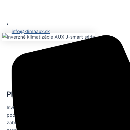
info@klimaaux.sk
Plazmový filter
Inverterová klimatizácia AUX J-Smart poskytne dokonal
podmienky a kvalitu vzduchu vo vašom dome alebo kan
zabudovanému plazmovému filtru. Studená plazma má 
prach, neutralizovať zápachy a dym, čím zabezpečuje či