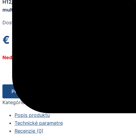
H12/4R3A(JO)), určenú na použitie s vonkajšou jednotk
multisplit systému.
Dostupné na objednávku
€
301.35
s DPH
bez DPH
€
245.00
Nedostupné
Pridať do košíka
Kategórie:
Klimatizácie
,
Vnútorné jednotky
Značka:
AUX
Popis produktu
Technické parametre
Recenzie (0)