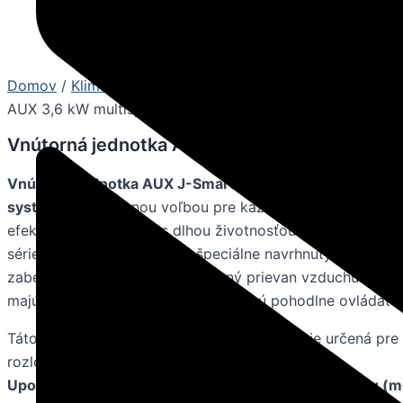
Domov
/
Klimatizácie
/
Multi split
/
Vnútorné jednotky
/ V
AUX 3,6 kW multisplit
Vnútorná jednotka AUX 3,6 kW multisplit
Vnútorná jednotka AUX J-Smart AMWM-H12/4R3A(JO) p
systémy
je rozumnou voľbou pre každý domov. Kombinu
efektívneho chladenia s dlhou životnosťou mechanických 
série
J-Smart
sú vybavené špeciálne navrhnutými lopatka
zabezpečujú hladký a rovnomerný prievan vzduchu. Vnút
majú
moderný, nadčasový dizajn
a sú pohodlne ovládateľ
Táto jednotka má chladiaci výkon
3,6 kW
a je určená pre 
rozlohou do
35 m²
.
Upozorňujeme, že ide výhradne o vnútornú jednotku 