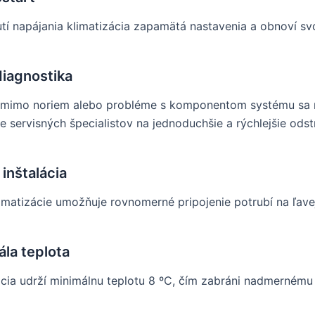
utí napájania klimatizácia zapamätá nastavenia a obnoví svo
iagnostika
i mimo noriem alebo probléme s komponentom systému sa na
e servisných špecialistov na jednoduchšie a rýchlejšie odst
 inštalácia
limatizácie umožňuje rovnomerné pripojenie potrubí na ľavej
ála teplota
ácia udrží minimálnu teplotu 8 ºC, čím zabráni nadmernému