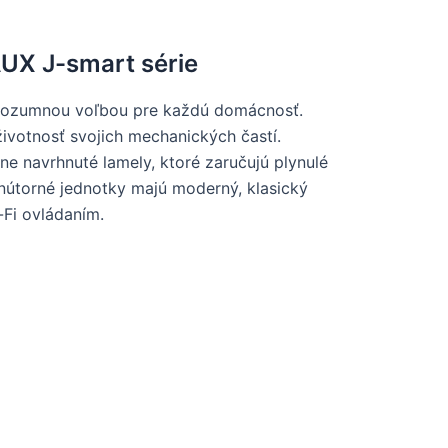
AUX J-smart série
ú rozumnou voľbou pre každú domácnosť.
ivotnosť svojich mechanických častí.
ne navrhnuté lamely, ktoré zaručujú plynulé
útorné jednotky majú moderný, klasický
Fi ovládaním.