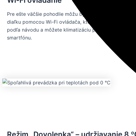
Wi-Fi ovládanie
Pre ešte väčšie pohodlie môžu byť klimatizácie AUX J-
diaľku pomocou Wi-Fi ovládača, ktorý je súčasťou balen
podľa návodu a môžete klimatizáciu pohodlne ovládať 
smartfónu.
Režim „Dovolenka“ – udržiavanie 8 º