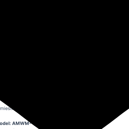
nútorná jednotka
re multisplit
je výhody vysoko
častí. Modely zo
mi, ktoré
orné jednotky
né aj cez
Wi-Fi
.
miestnosti s
(model: AMWM-