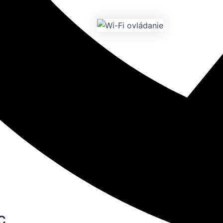
Smart ovládané na
ia. Stačí postupovať
priamo zo svojho
Spoľahlivá prevádzka p
Pomocný predohrevový systém pre v
vám zaručí, že vykurovanie vášho 
je zabezpečené aj pri vonkajšej tep
C