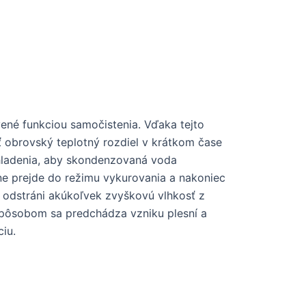
ené funkciou samočistenia. Vďaka tejto
iť obrovský teplotný rozdiel v krátkom čase
hladenia, aby skondenzovaná voda
dne prejde do režimu vykurovania a nakoniec
ne odstráni akúkoľvek zvyškovú vlhkosť z
 spôsobom sa predchádza vzniku plesní a
ciu.