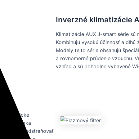
Inverzné klimatizácie 
Klimatizácie AUX J-smart série s
Kombinujú vysokú účinnosť a dlhú ž
Modely tejto série obsahujú špeciál
a rovnomerné prúdenie vzduchu. Vn
vzhľad a sú pohodlne vybavené Wi-
é klimatické
celárii vďaka
schopnosť odstraňovať
stejší vzduch a