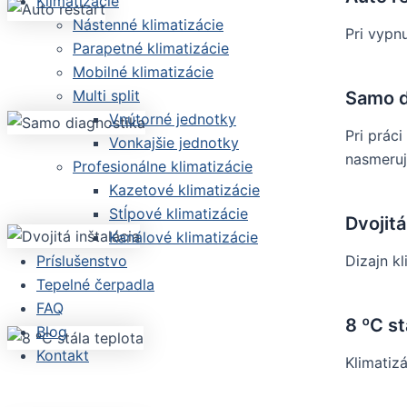
Klimatizácie
Nástenné klimatizácie
Pri vypn
Parapetné klimatizácie
Mobilné klimatizácie
Multi split
Samo d
Vnútorné jednotky
Pri prác
Vonkajšie jednotky
nasmeruj
Profesionálne klimatizácie
Kazetové klimatizácie
Stĺpové klimatizácie
Dvojitá
Kanálové klimatizácie
Dizajn k
Príslušenstvo
Tepelné čerpadla
FAQ
8 ºC st
Blog
Kontakt
Klimatiz