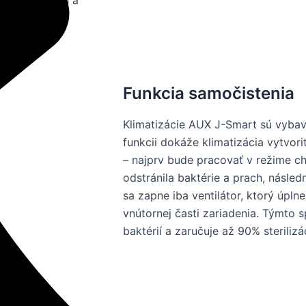
Funkcia samočistenia
Klimatizácie AUX J-Smart sú vybav
funkcii dokáže klimatizácia vytvor
– najprv bude pracovať v režime c
odstránila baktérie a prach, násle
sa zapne iba ventilátor, ktorý úpl
vnútornej časti zariadenia. Týmto
baktérií a zaručuje až 90% sterilizá