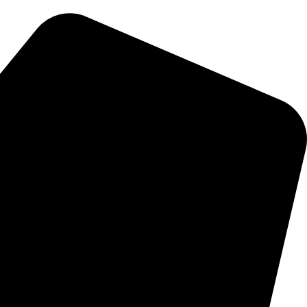
ri teplotách pod 0 °C
onkajšie jednotky klimatizácií J-smart
domova v najchladnejších zimných nociach
lote až do -20 °C.