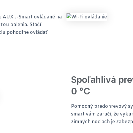
ie AUX J-Smart ovládané na
ťou balenia. Stačí
ciu pohodlne ovládať
Spoľahlivá pre
0 °C
Pomocný predohrevový syst
smart vám zaručí, že vyku
zimných nociach je zabezpe