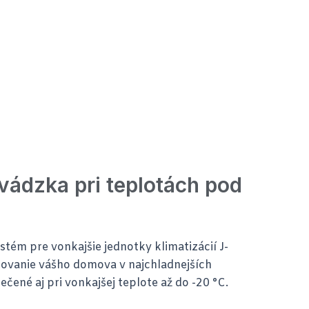
vádzka pri teplotách pod
ém pre vonkajšie jednotky klimatizácií J-
rovanie vášho domova v najchladnejších
čené aj pri vonkajšej teplote až do -20 °C.