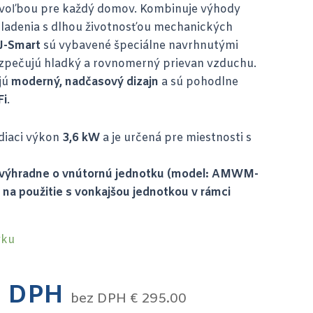
voľbou pre každý domov. Kombinuje výhody
ladenia s dlhou životnosťou mechanických
J-Smart
sú vybavené špeciálne navrhnutými
zpečujú hladký a rovnomerný prievan vzduchu.
jú
moderný, nadčasový dizajn
a sú pohodlne
Fi
.
diaci výkon
3,6 kW
a je určená pre miestnosti s
 výhradne o vnútornú jednotku (model: AMWM-
na použitie s vonkajšou jednotkou v rámci
vku
 DPH
bez DPH
€
295.00