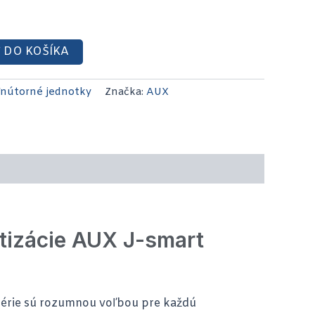
 DO KOŠÍKA
nútorné jednotky
Značka:
AUX
atizácie AUX J-smart
série sú rozumnou voľbou pre každú