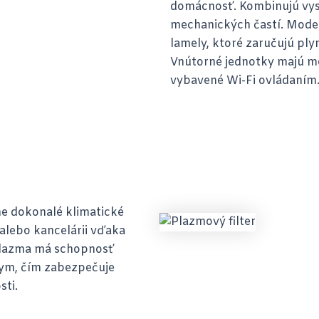
domácnosť. Kombinujú vyso
mechanických častí. Model
lamely, ktoré zaručujú pl
Vnútorné jednotky majú mo
vybavené Wi-Fi ovládaním
ne dokonalé klimatické
lebo kancelárii vďaka
plazma má schopnosť
dym, čím zabezpečuje
sti.