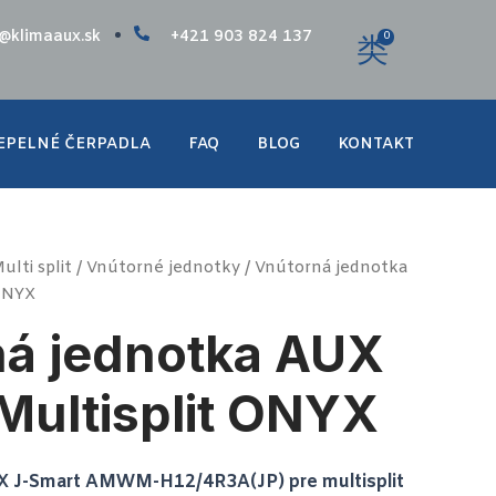
o@klimaaux.sk
+421 903 824 137
0
EPELNÉ ČERPADLA
FAQ
BLOG
KONTAKT
ulti split
/
Vnútorné jednotky
/ Vnútorná jednotka
ONYX
á jednotka AUX
Multisplit ONYX
X J-Smart AMWM-H12/4R3A(JP) pre multisplit