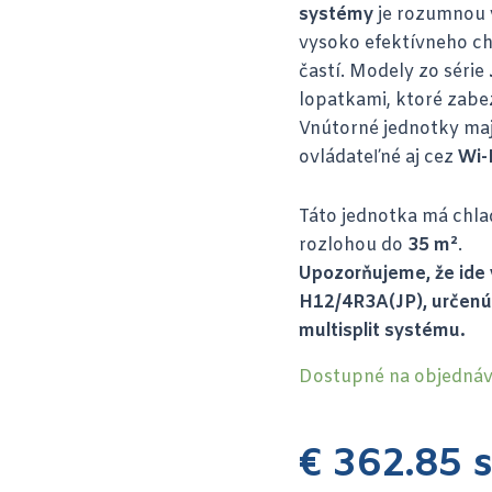
systémy
je rozumnou 
vysoko efektívneho ch
častí. Modely zo série
lopatkami, ktoré zabe
Vnútorné jednotky ma
ovládateľné aj cez
Wi-
Táto jednotka má chla
rozlohou do
35 m²
.
Upozorňujeme, že ide
H12/4R3A(JP), určenú 
multisplit systému.
Dostupné na objedná
€
362.85
s