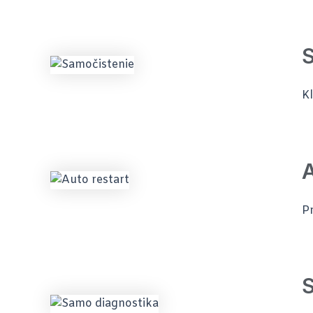
Kl
A
Pr
S