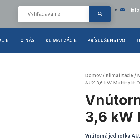
inf
CIE!
O NÁS
KLIMATIZÁCIE
PRÍSLUŠENSTVO
T
množstvo
Domov
/
Klimatizácie
/
M
Vnútorná
AUX 3,6 kW Multisplit 
jednotka
AUX
Vnútorn
3,6
kW
Multisplit
3,6 kW 
ONYX
Vnútorná jednotka AU