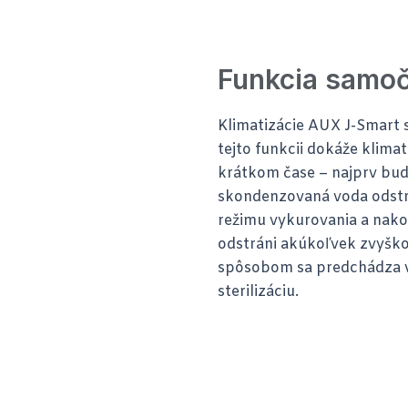
Funkcia samoč
Klimatizácie AUX J-Smart 
tejto funkcii dokáže klimat
krátkom čase – najprv bud
skondenzovaná voda odstrá
režimu vykurovania a nakon
odstráni akúkoľvek zvyškov
spôsobom sa predchádza vz
sterilizáciu.