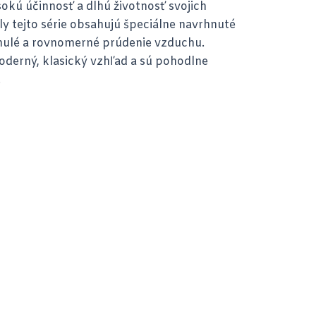
kú účinnosť a dlhú životnosť svojich
y tejto série obsahujú špeciálne navrhnuté
ynulé a rovnomerné prúdenie vzduchu.
derný, klasický vzhľad a sú pohodlne
.