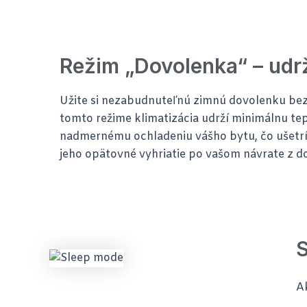
Režim „Dovolenka“ – udr
Užite si nezabudnuteľnú zimnú dovolenku bez
tomto režime klimatizácia udrží minimálnu tep
nadmernému ochladeniu vášho bytu, čo ušetrí 
jeho opätovné vyhriatie po vašom návrate z d
A