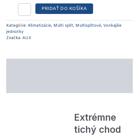
PRIDAŤ DO KOŠÍKA
Kategórie:
Klimatizácie
,
Multi split
,
Multisplitové
,
Vonkajšie
jednotky
Značka:
AUX
Popis produktu
Technické parametre
Recenzie (0)
Extrémne
tichý chod