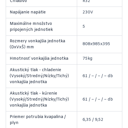
Chladivo
R32
Napájanie napätie
230V
Maximálne množstvo
5
pripojených jednotiek
Rozmery vonkajšia jednotka
808x985x395
(DxVxŠ) mm
Hmotnosť vonkajšia jednotka
75kg
Akustický tlak - chladenie
(Vysoký/Stredný/Nízky/Tichý)
61 / – / – / – db
vonkajšia jednotka
Akustický tlak - kúrenie
(Vysoký/Stredný/Nízky/Tichý)
61 / – / – / – db
vonkajšia jednotka
Priemer potrubia kvapalina /
6,35 / 9,52
plyn