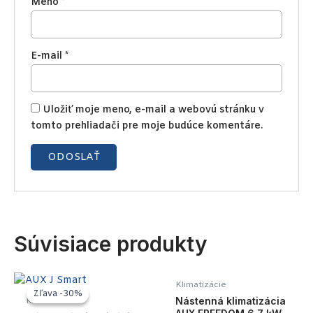
Meno
*
E-mail
*
Uložiť moje meno, e-mail a webovú stránku v
tomto prehliadači pre moje budúce komentáre.
Súvisiace produkty
Klimatizácie
Zľava -30%
Zľava -30%
Nástenná klimatizácia
Klimatizácie