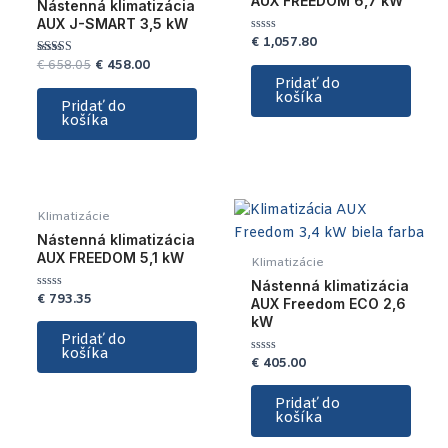
AUX FREEDOM 6,7 kW
Nástenná klimatizácia
AUX J-SMART 3,5 kW
€
1,057.80
Hodnotenie
0
€
658.05
€
458.00
Hodnotenie
z
5.00
5
Pridať do
z 5
košíka
Pridať do
košíka
Klimatizácie
Nástenná klimatizácia
AUX FREEDOM 5,1 kW
Klimatizácie
Nástenná klimatizácia
€
793.35
Hodnotenie
AUX Freedom ECO 2,6
0
kW
z
5
Pridať do
košíka
€
405.00
Hodnotenie
0
z
5
Pridať do
košíka