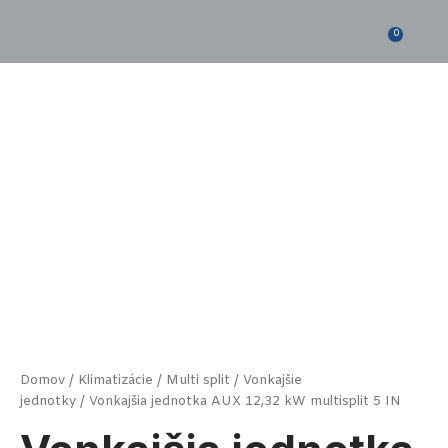
Preskočiť
na
0
obsah
množstvo
Vonkajšia
jednotka
AUX
12,32
kW
multisplit
5
IN
Domov
/
Klimatizácie
/
Multi split
/
Vonkajšie
jednotky
/ Vonkajšia jednotka AUX 12,32 kW multisplit 5 IN