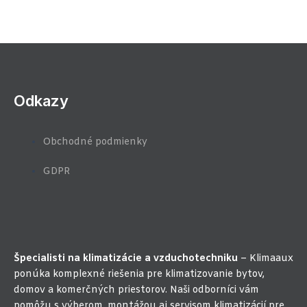
Odkazy
Obchodné podmienky
GDPR
Špecialisti na klimatizácie a vzduchotechniku
– Klimaaux
ponúka komplexné riešenia pre klimatizovanie bytov,
domov a komerčných priestorov. Naši odborníci vám
pomôžu s výberom, montážou aj servisom klimatizácií pre