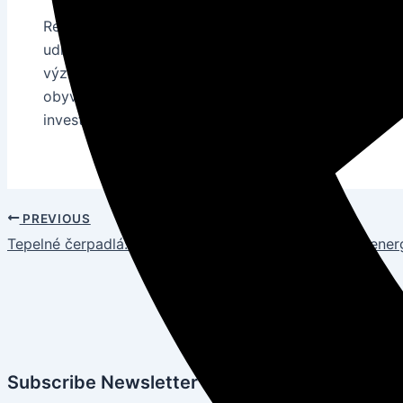
Regulácia teploty v budovách je kľúčová pre zabezpe
udržateľnosti. Implementácia efektívnych stratégií a
významným finančným úsporám, ochrane životného p
obyvateľov. Preto je dôležité venovať pozornosť ria
investovať do jej optimalizácie.
PREVIOUS
Tepelné čerpadlá: Revolučná technológia pre úsporu ener
Energetická efek
Subscribe Newsletter