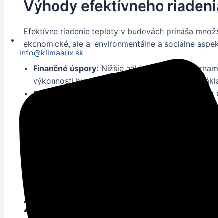
Výhody efektívneho riadeni
Efektívne riadenie teploty v budovách prináša množs
ekonomické, ale aj environmentálne a sociálne aspek
info@klimaaux.sk
Finančné úspory:
Nižšie náklady na energiu zname
výkonnosti budov a zníženie prevádzkových nákla
Ochrana životného prostredia:
Menšia spotreba e
skleníkových plynov a ostatných znečisťujúcich lá
životného prostredia.
Zvýšená pohoda:
Stabilná teplota v budove prisp
obyvateľov, čo má pozitívny vplyv na ich produkt
Posilnenie obrazu značky:
Budovy s efektívnym r
pozitívny obraz značky a prilákať viac zákazníko
Záver