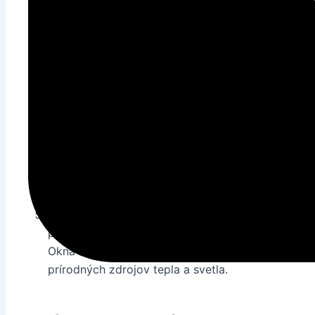
interiéri.
Využitie inteligentných technológií:
Moderné tech
inteligentné termostaty a senzory, umožňujú presn
rôznych častiach budovy. Tieto technológie môžu 
systémov
klimatizácie
a vykurovania.
Pravidelná údržba a servis:
Nezanedbateľným asp
teploty je aj pravidelná údržba a servis
klimatizač
a čistenie zabezpečuje optimálny výkon a prevádz
Investícia do izolačných materiálov:
Kvalitná izol
stabilnej teploty v interiéri. Investícia do kvalit
k výraznému zníženiu spotreby energie na vykur
Využitie prírodného svetla a vetrania:
Maximálne 
prirodzeného vetrania môže znížiť potrebu
klimat
Okná a ventilácie treba navrhnúť a umiestniť tak,
prírodných zdrojov tepla a svetla.