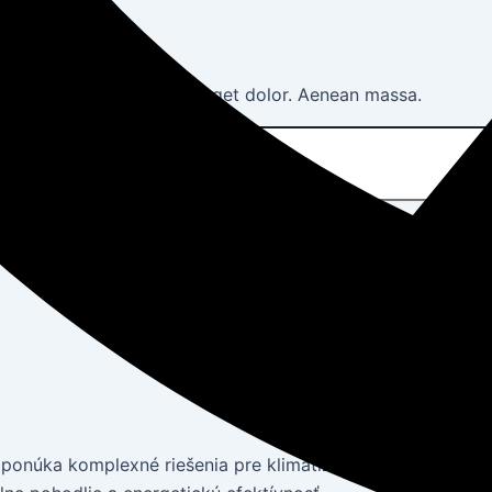
. Aenean commodo ligula eget dolor. Aenean massa.
ponúka komplexné riešenia pre klimatizovanie bytov, dom