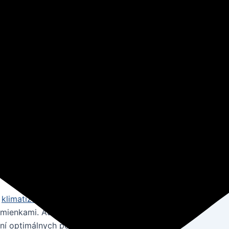
v budovách
, ktorý ovplyvňuje pohodlie,
imálnej teploty nielenže prispieva k
ivotné prostredie a obraz značky.
ákladom na energiu, nepohodliu
die.
enie teploty
platniť pre dosiahnutie efektívneho
é
klimatizáciu
používať s rozumom a
dmienkami. Automatické riadiace
ní optimálnych podmienok v