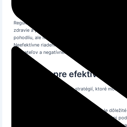
Význam regulácie teploty 
Regulácia teploty v budovách je základným aspektom
zdravie a produktivitu obyvateľov. Zabezpečenie opt
pohodliu, ale má aj významný dopad na ekonomiku, ž
Neefektívne riadenie teploty môže viesť k vyšším n
obyvateľov a negatívnemu vplyvu na životné prostre
Stratégie pre efektívne riad
Existuje niekoľko kľúčových stratégií, ktoré možno u
riadenia teploty v budovách:
Optimalizácia používania
klimatizácie
Je dôležit
v súlade s aktuálnymi potrebami a vonkajšími po
systémy môžu byť veľkým prínosom pri dosahova