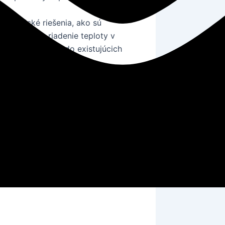
nologické riešenia, ako sú
é meranie a riadenie teploty v
byť integrované do existujúcich
ektom efektívneho riadenia
ných jednotiek
. Pravidelná kontrola
kovú spoľahlivosť zariadení.
ácia je kľúčová pre udržanie
ných izolačných materiálov môže viesť
ovanie a
klimatizáciu
.
využívanie prírodného svetla a
izácie
a vykurovania v interiéri.
 aby umožňovali efektívne využitie