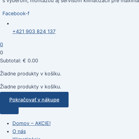
s výberom, montážou aj servisom klimatizácií pre maximál
Facebook-f
+421 903 824 137
0
0
Subtotal:
€
0.00
Žiadne produkty v košíku.
Žiadne produkty v košíku.
Pokračovať v nákupe
Domov – AKCIE!
O nás