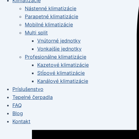
Klimatizácie
Nástenné klimatizácie
Parapetné klimatizácie
Mobilné klimatizácie
Multi split
Vnútorné jednotky
Vonkajšie jednotky
Profesionálne klimatizácie
Kazetové klimatizácie
Stĺpové klimatizácie
Kanálové klimatizácie
Príslušenstvo
Tepelné čerpadla
FAQ
Blog
Kontakt