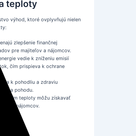
a teploty
tvo výhod, ktoré ovplyvňujú nielen
ty:
najú zlepšenie finančnej
dov pre majiteľov a nájomcov.
nergie vedie k zníženiu emisií
tok, čím prispieva k ochrane
ieva k pohodliu a zdraviu
ivitu a pohodu.
iadením teploty môžu získavať
v alebo nájomcov.