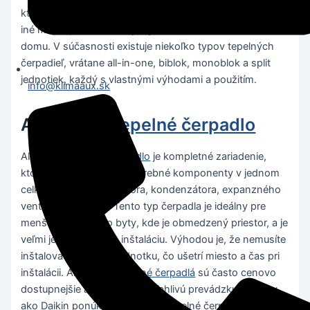
ktoré získavajú teplo z jedného miesta a prenášajú ho na
iné miesto, čím umožňujú vykurovanie alebo chladenie
domu. V súčasnosti existuje niekoľko typov tepelných
čerpadieľ, vrátane all-in-one, biblok, monoblok a split
jednotiek, každý s vlastnými výhodami a použitím.
info@klimaaux.sk
All-in-One
tepelné čerpadlo
All-in-One
tepelné čerpadlo
je kompletné zariadenie,
ktoré obsahuje všetky potrebné komponenty v jednom
celku, vrátane kompresora, kondenzátora, expanzného
ventilu a výparníka. Tento typ čerpadla je ideálny pre
menšie domy alebo byty, kde je obmedzený priestor, a je
veľmi jednoduchý na inštaláciu. Výhodou je, že nemusíte
inštalovať vonkajšiu jednotku, čo ušetrí miesto a čas pri
inštalácii. All-in-One
tepelné čerpadlá
sú často cenovo
dostupnejšie a ponúkajú spoľahlivú prevádzku. Značky
ako Daikin ponúkajú all-in-one tepelné čerpadlá s