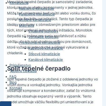
Monoblok tepelné čerpadlo je samostatný zariadenie,
Klimatizácie
ktoré obsahuje všetky komponenty v jednej jednotke.
Nástenné klimatizácie
Môže byť umiestnený buď vnútri alebo vonku domu, čo
Parapetné klimatizácie
poskytuje flexibilitu pri inštalácii. Tento typ čerpadla je
Mobilné klimatizácie
ideálny pre domy s obmedzeným priestorom alebo pre
Multi split
tých, ktorí preferujú jednoduchú inštaláciu. Monoblok
Vnútorné jednotky
čerpadlá sú známe pre svoju spoľahlivosť a nízku
Vonkajšie jednotky
údržbu, čo ich robí vhodnou voľbou pre domácnosti,
Profesionálne klimatizácie
ktoré vyžadujú jednoduché a účinné vykurovanie a
Kazetové klimatizácie
chladenie.
Stĺpové klimatizácie
Kanálové klimatizácie
Príslušenstvo
Split tepelné čerpadlo
Tepelné čerpadla
FAQ
Split tepelné čerpadlo je zložené z oddelenej jednotky vo
Blog
vnútri domu a vonkajšej jednotky. Vonkajšia jednotka
Kontakt
obsahuje kompresor a kondenzátor, zatiaľ čo vnútorná
jednotka obsahuje expanzný ventil a výparník. Tento
model umožňuje väčšiu flexibilitu pri umiestňovaní a je