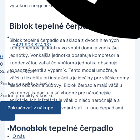
vysokou energetickou účinnosťou a spoľahlivosťou.
Biblok tepelné čerpadlo
Biblok tepelné čerpadlo sa skladá z dvoch hlavných
+421 903 824 137
komponentov: jednotky vo vnútri domu a vonkajšej
jednotky. Vonkajšia jednotka obsahuje kompresor a
0
kondenzátor, zatiaľ čo vnútorná jednotka obsahuje
0
expanzný ventil a výparník. Tento model umožňuje
Subtotal:
€
0.00
väčšiu flexibilitu pri inštalácii a je ideálny pre väčšie domy
Žiadne produkty v košíku.
alebo obchodné budovy. Biblok čerpadlá majú väčšiu
výkonovú kapacitu a sú vhodné pre náročnejšie
Žiadne produkty v košíku.
aplikácie. Ich inštalácia je však o niečo náročnejšia a
Pokračovať v nákupe
môže byť drahšia v porovnaní s all-in-one čerpadlami.
Monoblok tepelné čerpadlo
Domov – AKCIE!
O nás