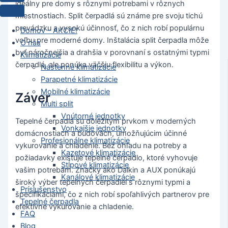
ideálny pre domy s rôznymi potrebami v rôznych
miestnostiach. Split čerpadlá sú známe pre svoju tichú
prevádzku a vysokú účinnosť, čo z nich robí populárnu
Domov – AKCIE!
voľbu pre moderné domy. Inštalácia split čerpadla môže
O nás
byť náročnejšia a drahšia v porovnaní s ostatnými typmi
Klimatizácie
čerpadlá, ale ponúka väčšiu flexibilitu a výkon.
Nástenné klimatizácie
Parapetné klimatizácie
Mobilné klimatizácie
Záver
Multi split
Vnútorné jednotky
Tepelné čerpadlá sú dôležitým prvkom v moderných
Vonkajšie jednotky
domácnostiach a budovách, umožňujúcim účinné
Profesionálne klimatizácie
vykurovanie a chladenie. Bez ohľadu na potreby a
Kazetové klimatizácie
požiadavky existuje tepelné čerpadlo, ktoré vyhovuje
Stĺpové klimatizácie
vašim potrebám. Značky ako Daikin a AUX ponúkajú
Kanálové klimatizácie
široký výber tepelných čerpadiel s rôznymi typmi a
Príslušenstvo
špecifikáciami, čo z nich robí spoľahlivých partnerov pre
Tepelné čerpadla
efektívne vykurovanie a chladenie.
FAQ
Blog