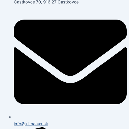
Častkovce 70, 916 27 Častkovce
info@klimaaux.sk