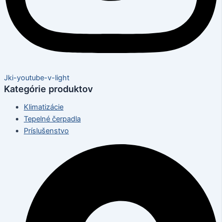
Jki-youtube-v-light
Kategórie produktov
Klimatizácie
Tepelné čerpadla
Príslušenstvo