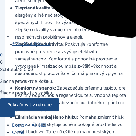
alebo suchým vzduchom.
Zlepšená kvalita vzduchu:
Odstraňuje prach,
alergény a iné nečistoty z ovzdušia pomocou
špeciálnych filtrov. To významne prispieva k
zlepšeniu kvality vzduchu v interiéroch a znižuje riziko
respiračných problémov a alergií.
+421 903 824 137
Zlepšená produktivita:
Poskytuje komfortné
pracovné prostredie a zvyšuje efektivitu
0
zamestnancov. Komfortné a pohodlné prostredie
0
vytvorené klimatizáciou môže zvýšiť výkonnosť a
Subtotal:
€
0.00
sústredenosť pracovníkov, čo má priaznivý vplyv na
výsledky práce.
Žiadne produkty v košíku.
Komfortný spánok:
Zabezpečuje príjemnú teplotu pre
Žiadne produkty v košíku.
kvalitný odpočinok a regeneráciu tela. Vhodná teplota
v spálni je kľúčom k zabezpečeniu dobrého spánku a
Pokračovať v nákupe
celkového zdravia.
Eliminácia vonkajšieho hluku:
Pomáha zmierniť hluk
zvonka, čím poskytuje tiché a pokojné prostredie vo
Domov – AKCIE!
vnútri budovy. To je dôležité najmä v mestských
O nás