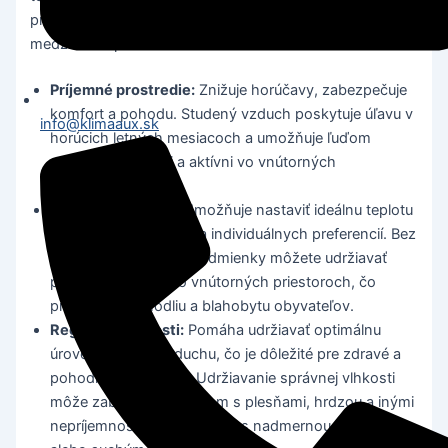
prvok v modernej dobe a prináša množstvo výhod,
medzi ktoré patria:
Príjemné prostredie:
Znižuje horúčavy, zabezpečuje
komfort a pohodu. Studený vzduch poskytuje úľavu v
info@klimaaux.sk
horúcich letných mesiacoch a umožňuje ľuďom
zostať produktívni a aktívni vo vnútorných
prostrediach.
Regulácia teploty:
Umožňuje nastaviť ideálnu teplotu
vo vnútri budovy podľa individuálnych preferencií. Bez
ohľadu na vonkajšie podmienky môžete udržiavať
pohodlnú teplotu vo vnútorných priestoroch, čo
prispieva k pohodliu a blahobytu obyvateľov.
Regulácia vlhkosti:
Pomáha udržiavať optimálnu
úroveň vlhkosti vzduchu, čo je dôležité pre zdravé a
pohodlné prostredie. Udržiavanie správnej vlhkosti
môže zabrániť problémom s plesňami, hrdzou a inými
nepríjemnosťami spojenými s nadmernou vlhkosťou