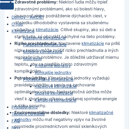
Zdravotné problémy:
Niektorí ľudia môžu trpieť
zdravotnými problémami, ako sú bolesti hlavy,
únavnosť alebo podráždenie dýchacích ciest, v
Domov – AKCIE!
dôsledku dlhodobého vystavenia sa studenému
O nás
vzduchu z
klimatizácie
. Citlivé skupiny, ako sú deti a
Klimatizácie
starší ľudia, sú obzvlášť náchylné na tieto problémy.
Nástenné klimatizácie
Riziko prechladnutia:
Nastavenie
klimatizácie
na príliš
Parapetné klimatizácie
nízku teplotu môže zvýšiť riziko prechladnutia a iných
Mobilné klimatizácie
respiračných problémov. Je dôležité udržiavať miernu
Multi split
teplotu, aby sa predišlo týmto zdravotným
Vnútorné jednotky
komplikáciám.
Vonkajšie jednotky
Potreba údržby:
Klimatizačné jednotky vyžadujú
Profesionálne klimatizácie
pravidelnú údržbu a servis na zachovanie
Kazetové klimatizácie
optimálneho výkonu. Nedostatočná údržba môže
Stĺpové klimatizácie
viesť k zhoršeniu výkonu, zvýšenej spotrebe energie
Kanálové klimatizácie
a riziku poruchy.
Príslušenstvo
Environmentálne dôsledky:
Niektoré
klimatizačné
Tepelné čerpadla
jednotky
môžu mať negatívny vplyv na životné
FAQ
prostredie prostredníctvom emisií skleníkových
Blog