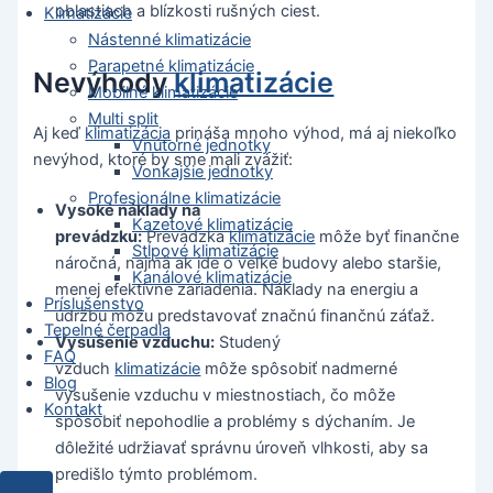
oblastiach a blízkosti rušných ciest.
Klimatizácie
Nástenné klimatizácie
Parapetné klimatizácie
Nevýhody
klimatizácie
Mobilné klimatizácie
Multi split
Aj keď
klimatizácia
prináša mnoho výhod, má aj niekoľko
Vnútorné jednotky
nevýhod, ktoré by sme mali zvážiť:
Vonkajšie jednotky
Profesionálne klimatizácie
Vysoké náklady na
Kazetové klimatizácie
prevádzku:
Prevádzka
klimatizácie
môže byť finančne
Stĺpové klimatizácie
náročná, najmä ak ide o veľké budovy alebo staršie,
Kanálové klimatizácie
menej efektívne zariadenia. Náklady na energiu a
Príslušenstvo
údržbu môžu predstavovať značnú finančnú záťaž.
Tepelné čerpadla
Vysušenie vzduchu:
Studený
FAQ
vzduch
klimatizácie
môže spôsobiť nadmerné
Blog
vysušenie vzduchu v miestnostiach, čo môže
Kontakt
spôsobiť nepohodlie a problémy s dýchaním. Je
dôležité udržiavať správnu úroveň vlhkosti, aby sa
predišlo týmto problémom.