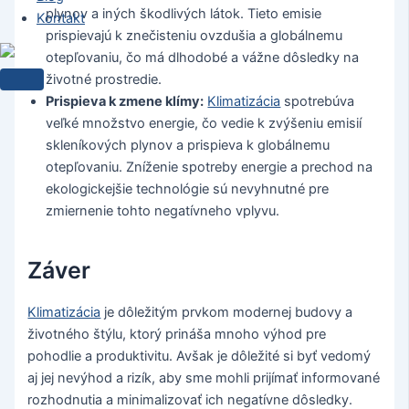
plynov a iných škodlivých látok. Tieto emisie
Kontakt
prispievajú k znečisteniu ovzdušia a globálnemu
otepľovaniu, čo má dlhodobé a vážne dôsledky na
životné prostredie.
Prispieva k zmene klímy:
Klimatizácia
spotrebúva
veľké množstvo energie, čo vedie k zvýšeniu emisií
skleníkových plynov a prispieva k globálnemu
otepľovaniu. Zníženie spotreby energie a prechod na
ekologickejšie technológie sú nevyhnutné pre
zmiernenie tohto negatívneho vplyvu.
Záver
Klimatizácia
je dôležitým prvkom modernej budovy a
životného štýlu, ktorý prináša mnoho výhod pre
pohodlie a produktivitu. Avšak je dôležité si byť vedomý
aj jej nevýhod a rizík, aby sme mohli prijímať informované
rozhodnutia a minimalizovať ich negatívne dôsledky.